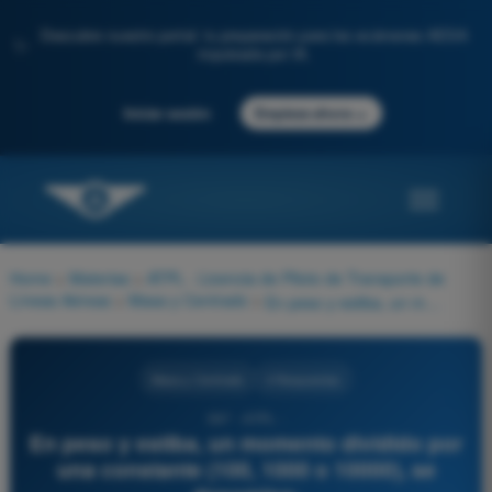
Descubre nuestro portal: tu preparación para los exámenes AESA
✨
impulsada por IA.
→
Iniciar sesión
Empieza ahora
Home
>
Materias
>
ATPL - Licencia de Piloto de Transporte de
Líneas Aéreas
>
Masa y Centrado
>
En peso y estiba, un momento dividido por una constante (100, 1000 o 10000), se denomina:
Masa y Centrado
4 Respuestas
597 - ATPL -
En peso y estiba, un momento dividido por
una constante (100, 1000 o 10000), se