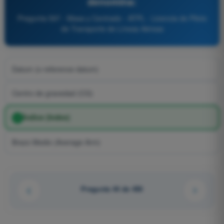
denomina:
Pregunta 597 - Masa y Centrado - ATPL - Licencia de Piloto
de Transporte de Líneas Aéreas
Datum (o reference datum)
Centro de gravedad (CG)
Índice (Index)
Brazo Medio (Average Arm)
Pregunta 44 de 450