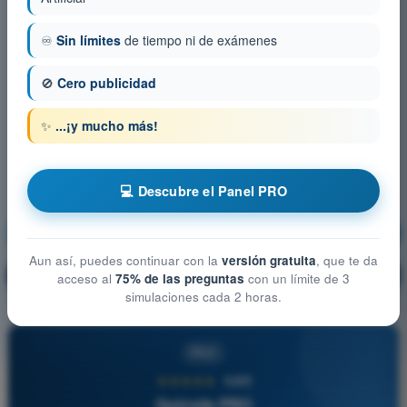
♾️
Sin límites
de tiempo ni de exámenes
🚫
Cero publicidad
✨
...¡y mucho más!
💻 Descubre el Panel PRO
Masa y Centrado
¡Entrenamiento!
Aun así, puedes continuar con la
versión gratuita
, que te da
Explicación de la pregunta
🔒
PRO
acceso al
75% de las preguntas
con un límite de 3
simulaciones cada 2 horas.
PRO
★★★★★
4,6/5
Quizvds PRO