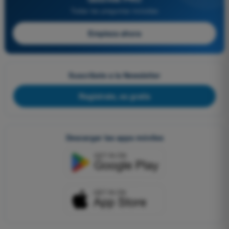
Todas las preguntas incluidas
Empieza ahora
Suscríbete a la Newsletter
Regístrate, es gratis
Descargar las apps móviles