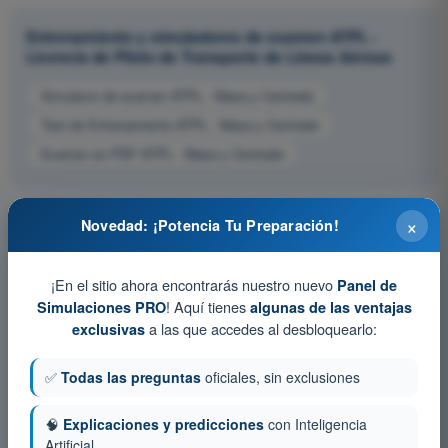
Entrenamiento y simuladores de examen ATPL -
Licencia de Piloto de Transporte de Líneas Aéreas
Simulacro de examen ATPL - Masa y Centrado
Test de Entrenamiento ATPL - Masa y Centrado
Examen en PDF ATPL - Masa y Centrado
×
Novedad: ¡Potencia Tu Preparación!
¡En el sitio ahora encontrarás nuestro nuevo
Panel de
! Aquí tienes
Simulaciones PRO
algunas de las ventajas
a las que accedes al desbloquearlo:
exclusivas
✅
Todas las preguntas
oficiales, sin exclusiones
🧠
Explicaciones y predicciones
con Inteligencia
Artificial