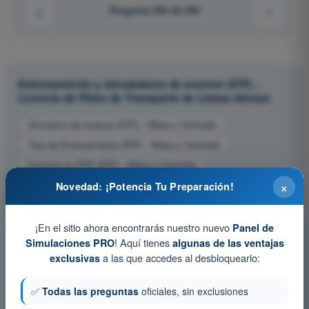
Pregunta 432 de 450
Entrenamiento y simuladores de examen ATPL -
Licencia de Piloto de Transporte de Líneas Aéreas
Simulacro de examen ATPL - Masa y Centrado
Test de Entrenamiento ATPL - Masa y Centrado
Examen en PDF ATPL - Masa y Centrado
×
Novedad: ¡Potencia Tu Preparación!
¡En el sitio ahora encontrarás nuestro nuevo
Panel de
! Aquí tienes
Simulaciones PRO
algunas de las ventajas
a las que accedes al desbloquearlo:
exclusivas
✅
Todas las preguntas
oficiales, sin exclusiones