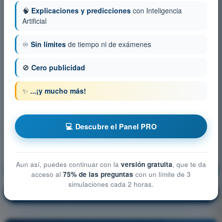
🧠
Explicaciones y predicciones
con Inteligencia
Artificial
♾️
Sin límites
de tiempo ni de exámenes
🚫
Cero publicidad
✨
...¡y mucho más!
💻 Descubre el Panel PRO
Aun así, puedes continuar con la
versión gratuita
, que te da
Masa y Centrado
¡Entrenamiento!
acceso al
75% de las preguntas
con un límite de 3
simulaciones cada 2 horas.
Explicación de la pregunta
🔒
PRO