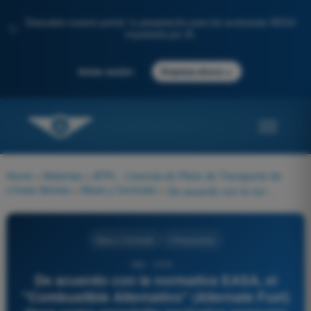
Descubre nuestro portal: tu preparación para los exámenes AESA
✨
impulsada por IA.
→
Iniciar sesión
Empieza ahora
Home
>
Materias
>
ATPL - Licencia de Piloto de Transporte de
Líneas Aéreas
>
Masa y Centrado
>
De acuerdo con la normativa EASA, el "Combustible Alternativo" (Alternate Fuel) tiene como propósito exclusivo asegurar que la aeronave pueda:
Masa y Centrado
4 Respuestas
985 - ATPL -
De acuerdo con la normativa EASA, el
"Combustible Alternativo" (Alternate Fuel)