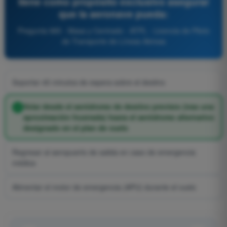
tiene como propósito exclusivo asegurar
que la aeronave pueda:
Pregunta 985 - Masa y Centrado - ATPL - Licencia de Piloto
de Transporte de Líneas Aéreas
Soportar 45 minutos de espera sobre el destino
Volar desde el aeródromo de destino previsto (tras una
aproximación frustrada) hasta el aeródromo alternativo
designado en el plan de vuelo
Regresar al aeropuerto de salida en caso de emergencia
médica
Alimentar el motor de emergencia (APU) durante el vuelo