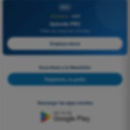
PRO
★★★★★
4,6/5
Quizvds PRO
Todas las preguntas incluidas
Empieza ahora
Suscríbete a la Newsletter
Regístrate, es gratis
Descargar las apps móviles