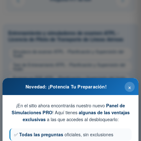
Entrenamiento y simuladores de examen ATPL -
Licencia de Piloto de Transporte de Líneas Aéreas
Simulacro de examen ATPL - Planificación y Supervisión del
Vuelo
Test de Entrenamiento ATPL - Planificación y Supervisión del
Vuelo
Examen en PDF ATPL - Planificación y Supervisión del Vuelo
×
Novedad: ¡Potencia Tu Preparación!
¡En el sitio ahora encontrarás nuestro nuevo
Panel de
! Aquí tienes
Simulaciones PRO
algunas de las ventajas
a las que accedes al desbloquearlo:
exclusivas
✅
Todas las preguntas
oficiales, sin exclusiones