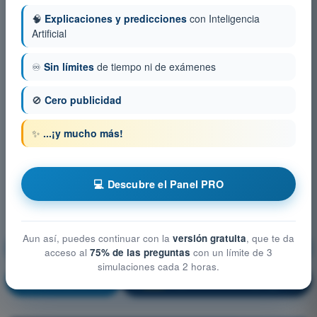
🧠
Explicaciones y predicciones
con Inteligencia
Artificial
♾️
Sin límites
de tiempo ni de exámenes
🚫
Cero publicidad
✨
...¡y mucho más!
💻 Descubre el Panel PRO
Aun así, puedes continuar con la
versión gratuita
, que te da
Planificación y Supervisión del Vuelo
acceso al
75% de las preguntas
con un límite de 3
simulaciones cada 2 horas.
¡Entrenamiento!
Explicación de la pregunta
🔒
PRO