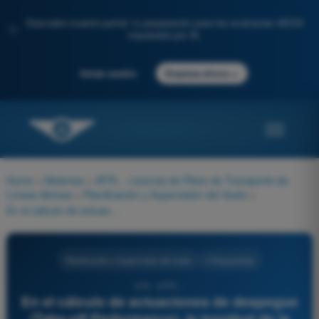
Descubre nuestro portal: tu preparación para los exámenes AESA
✨
impulsada por IA.
→
Iniciar sesión
Empieza ahora
Home
>
Materias
>
ATPL - Licencia de Piloto de Transporte de
Líneas Aéreas
>
Planificación y Supervisión del Vuelo
>
En el cálculo de actuaciones de despegue (Take-off Performance), la longitud de la 'Zona de Parada' (Stopway) se suma operativamente a la TORA para determinar la distancia reglamentaria conocida como:
Planificación y Supervisión del Vuelo
4 Respuestas
418 - ATPL -
En el cálculo de actuaciones de despegue
(Take-off Performance), la longitud de la