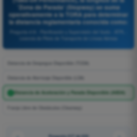
'Zona de Parada' (Stopway) se suma
operativamente a la TORA para determinar
la distancia reglamentaria conocida como:
Pregunta 418 - Planificación y Supervisión del Vuelo - ATPL -
Licencia de Piloto de Transporte de Líneas Aéreas
Distancia de Despegue Disponible (TODA)
Distancia de Aterrizaje Disponible (LDA)
Distancia de Aceleración y Parada Disponible (ASDA)
Franja Libre de Obstáculos (Clearway)
Pregunta 417 de 624