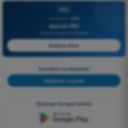
PRO
★★★★★
4,6/5
Quizvds PRO
Todas las preguntas incluidas
Empieza ahora
Suscríbete a la Newsletter
Regístrate, es gratis
Descargar las apps móviles