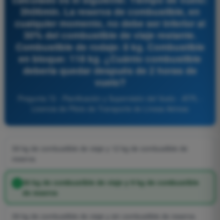
3h06min. La reserva de combustible, en
cualquier momento, no debe ser inferior al
30% del combustible de viaje restante.
Combustible de rodaje: 8 kg. Combustible
en bloque: 118 kg. ¿Cuánto combustible
debería quedar después de 2 horas de
vuelo?
Pregunta 72 - Planificación y Supervisión del Vuelo - ATPL -
Licencia de Piloto de Transporte de Líneas Aéreas
39 kg de combustible de viaje y 12 kg de combustible de
reserva
30 kg de combustible de viaje y 9 kg de combustible
de reserva
39 kg de combustible de viaje y sin combustible de reserva