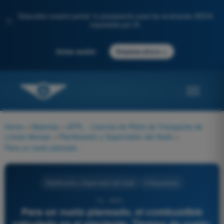
Descubre nuestro portal: tu preparación para los exámenes AESA
✨
impulsada por IA.
→
Iniciar sesión
Empieza ahora
Home
>
Materias
>
ATPL - Licencia de Piloto de Transporte de
Líneas Aéreas
>
Planificación y Supervisión del Vuelo
>
Para un vuelo planeado, el combustible calculado es el siguiente: Tiempo de vuelo: 3h06min. La reserva de combustible, en cualquier momento, no debe ser inferior al 30% del combustible de viaje restante. Combustible de rodaje: 8 kg. Combustible en bloque: 118 kg. ¿Cuánto combustible debería quedar después de 2 horas de vuelo?
Planificación y Supervisión del Vuelo
4 Respuestas
72 - ATPL -
Para un vuelo planeado, el combustible
calculado es el siguiente: Tiempo de vuelo: