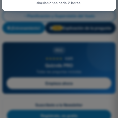
simulaciones cada 2 horas.
Planificación y Supervisión del Vuelo
¡Entrenamiento!
Explicación de la pregunta
🔒
PRO
PRO
★★★★★
4,6/5
Quizvds PRO
Todas las preguntas incluidas
Empieza ahora
Suscríbete a la Newsletter
Regístrate, es gratis