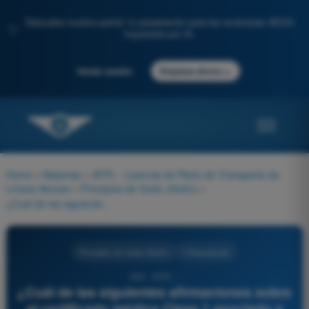
Descubre nuestro portal: tu preparación para los exámenes AESA
✨
impulsada por IA.
→
Iniciar sesión
Empieza ahora
Home
>
Materias
>
ATPL - Licencia de Piloto de Transporte de
Líneas Aéreas
>
Principios de Vuelo (Avión)
>
¿Cuál de las siguientes afirmaciones sobre el certificado médico Clase 1 asociado a una licencia comercial o ATPL es correcta según la normativa EASA (Parte MED)?
Principios de Vuelo (Avión)
4 Respuestas
654 - ATPL -
¿Cuál de las siguientes afirmaciones sobre
el certificado médico Clase 1 asociado a