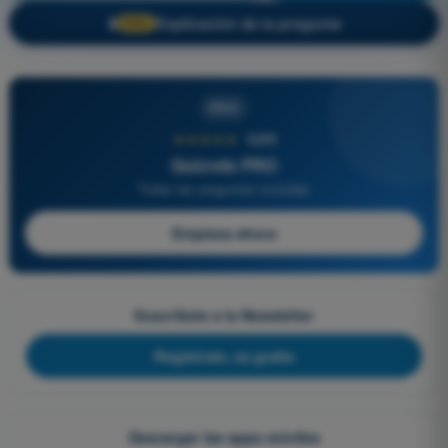
Explicación de la pregunta
🔒
PRO
PRO
★★★★★
4,6/5
Quizvds PRO
Todas las preguntas incluidas
Empieza ahora
Suscríbete a la Newsletter
Regístrate, es gratis
Descargar las apps móviles