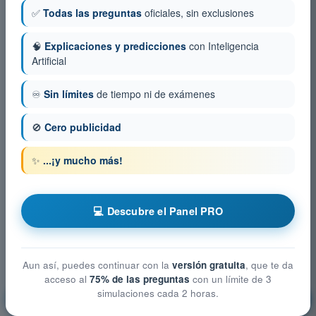
✅
Todas las preguntas
oficiales, sin exclusiones
🧠
Explicaciones y predicciones
con Inteligencia
Artificial
♾️
Sin límites
de tiempo ni de exámenes
🚫
Cero publicidad
✨
...¡y mucho más!
💻 Descubre el Panel PRO
Aun así, puedes continuar con la
versión gratuita
, que te da
acceso al
75% de las preguntas
con un límite de 3
simulaciones cada 2 horas.
Principios de Vuelo (Avión)
¡Entrenamiento!