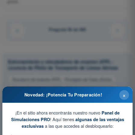
grave
Pregunta 56 de 650
Entrenamiento y simuladores de examen ATPL -
Licencia de Piloto de Transporte de Líneas Aéreas
Simulacro de examen ATPL - Principios de Vuelo (Avión)
Test de Entrenamiento ATPL - Principios de Vuelo (Avión)
×
Novedad: ¡Potencia Tu Preparación!
Examen en PDF ATPL - Principios de Vuelo (Avión)
¡En el sitio ahora encontrarás nuestro nuevo
Panel de
! Aquí tienes
Simulaciones PRO
algunas de las ventajas
a las que accedes al desbloquearlo:
exclusivas