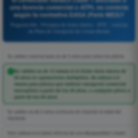
una licencia comercial o ATPL es correcta
según la normativa EASA (Parte MED)?
Pregunta 654 - Principios de Vuelo (Avión) - ATPL - Licencia
de Piloto de Transporte de Líneas Aéreas
Su validez máxima base es de 5 años para todos los pilotos
Su validez es de 12 meses si el titular tiene menos de
60 años en operaciones multipiloto. Se reduce a 6
meses para pilotos que realicen transporte comercial
monopiloto a partir de los 40 años, o cualquier piloto a
partir de los 60 años
Su validez es de 2 años continuos sin importar la edad del
tripulante
Solo caduca si el piloto informa de una discapacidad o lesión