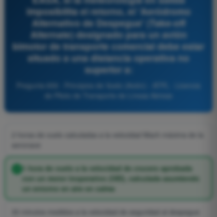
imposibilita el retorno, el 'Aeródromo
Alternativo de Despegue' (Take-off
Alternate) designado para un avión
bimotor de transporte comercial debe estar
situado a una distancia operativa no
superior a:
Pregunta 659 - Principios de Vuelo (Avión) - ATPL - Licencia
de Piloto de Transporte de Líneas Aéreas
2 horas de vuelo calculadas a la velocidad Mach máxima de la
aeronave
1 hora de vuelo a la velocidad de crucero aprobada
con un motor inoperativo (OEI), calculada asumiendo
un entorno en aire en calma
30 minutos medidos a la velocidad de seguridad al despegue