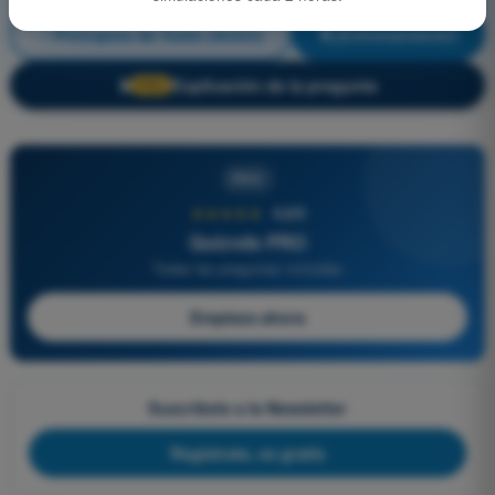
Principios de Vuelo (Avión)
¡Entrenamiento!
Explicación de la pregunta
🔒
PRO
PRO
★★★★★
4,6/5
Quizvds PRO
Todas las preguntas incluidas
Empieza ahora
Suscríbete a la Newsletter
Regístrate, es gratis