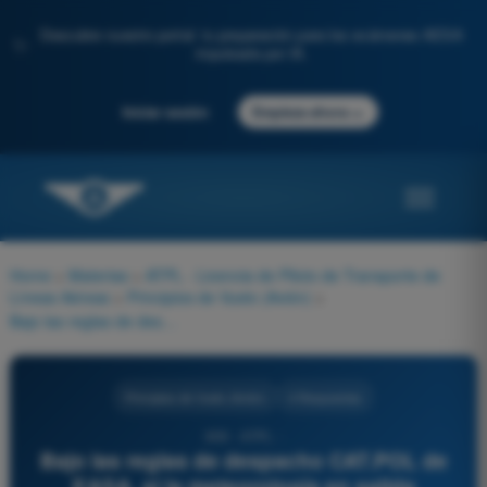
Descubre nuestro portal: tu preparación para los exámenes AESA
✨
impulsada por IA.
→
Iniciar sesión
Empieza ahora
Home
>
Materias
>
ATPL - Licencia de Piloto de Transporte de
Líneas Aéreas
>
Principios de Vuelo (Avión)
>
Bajo las reglas de despacho CAT.POL de EASA, si la meteorología en salida imposibilita el retorno, el 'Aeródromo Alternativo de Despegue' (Take-off Alternate) designado para un avión bimotor de transporte comercial debe estar situado a una distancia operativa no superior a:
Principios de Vuelo (Avión)
4 Respuestas
659 - ATPL -
Bajo las reglas de despacho CAT.POL de
EASA, si la meteorología en salida