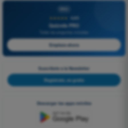
PRO
★★★★★
4,6/5
Quizvds PRO
Todas las preguntas incluidas
Empieza ahora
Suscríbete a la Newsletter
Regístrate, es gratis
Descargar las apps móviles