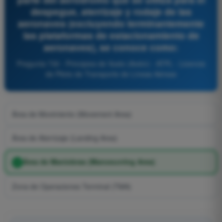
despegue, aterrizaje y rodaje de las
aeronaves (excluyendo terminantemente
las plataformas de estacionamiento de
aeronaves), se conoce como:
Pregunta 730 - Principios de Vuelo (Avión) - ATPL - Licencia
de Piloto de Transporte de Líneas Aéreas
Área de Movimiento (Movement Area)
Área de Aterrizaje (Landing Area)
Área de Maniobras (Manoeuvring Area)
Zona de Operaciones Terminal (TMA)