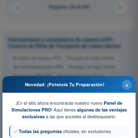
Pregunta 132 de 650
Entrenamiento y simuladores de examen ATPL -
Licencia de Piloto de Transporte de Líneas Aéreas
Simulacro de examen ATPL - Principios de Vuelo (Avión)
Test de Entrenamiento ATPL - Principios de Vuelo (Avión)
Examen en PDF ATPL - Principios de Vuelo (Avión)
×
Novedad: ¡Potencia Tu Preparación!
¡En el sitio ahora encontrarás nuestro nuevo
Panel de
! Aquí tienes
Simulaciones PRO
algunas de las ventajas
a las que accedes al desbloquearlo:
exclusivas
✅
Todas las preguntas
oficiales, sin exclusiones