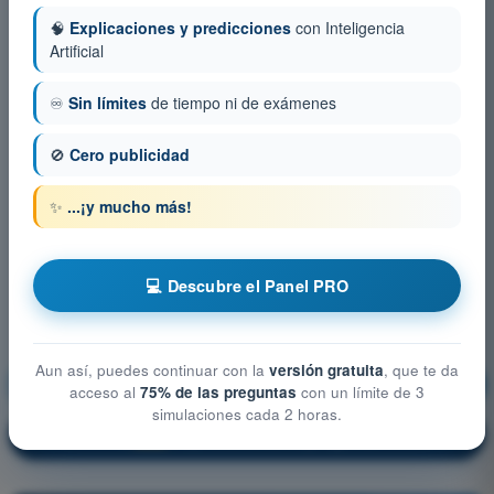
🧠
Explicaciones y predicciones
con Inteligencia
Artificial
♾️
Sin límites
de tiempo ni de exámenes
🚫
Cero publicidad
✨
...¡y mucho más!
💻 Descubre el Panel PRO
Aun así, puedes continuar con la
versión gratuita
, que te da
Principios de Vuelo (Avión)
¡Entrenamiento!
acceso al
75% de las preguntas
con un límite de 3
simulaciones cada 2 horas.
Explicación de la pregunta
🔒
PRO