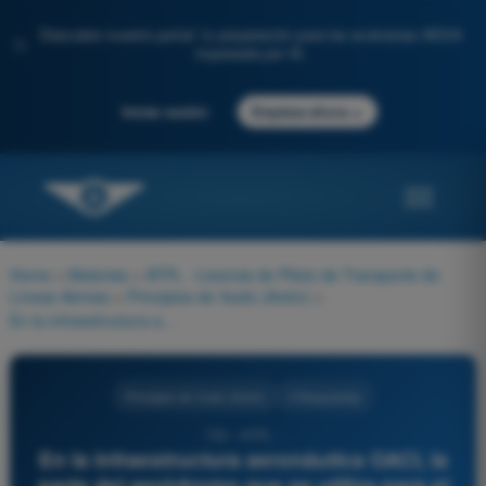
Descubre nuestro portal: tu preparación para los exámenes AESA
✨
impulsada por IA.
→
Iniciar sesión
Empieza ahora
Home
>
Materias
>
ATPL - Licencia de Piloto de Transporte de
Líneas Aéreas
>
Principios de Vuelo (Avión)
>
En la infraestructura aeronáutica OACI, la parte del aeródromo que se utiliza para el despegue, aterrizaje y rodaje de las aeronaves (excluyendo terminantemente las plataformas de estacionamiento de aeronaves), se conoce como:
Principios de Vuelo (Avión)
4 Respuestas
730 - ATPL -
En la infraestructura aeronáutica OACI, la
parte del aeródromo que se utiliza para el