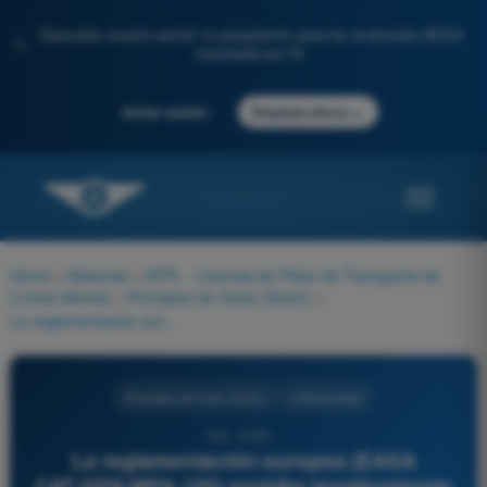
Descubre nuestro portal: tu preparación para los exámenes AESA
✨
impulsada por IA.
→
Iniciar sesión
Empieza ahora
Home
>
Materias
>
ATPL - Licencia de Piloto de Transporte de
Líneas Aéreas
>
Principios de Vuelo (Avión)
>
La reglamentación europea (EASA CAT.GEN.MPA.100) prohíbe taxativamente a los miembros de la tripulación de vuelo el consumo de bebidas alcohólicas dentro de un período mínimo previo a la hora de presentación para el servicio (Reporting time). Este período legal no debe ser inferior a:
Principios de Vuelo (Avión)
4 Respuestas
743 - ATPL -
La reglamentación europea (EASA
CAT.GEN.MPA.100) prohíbe taxativamente