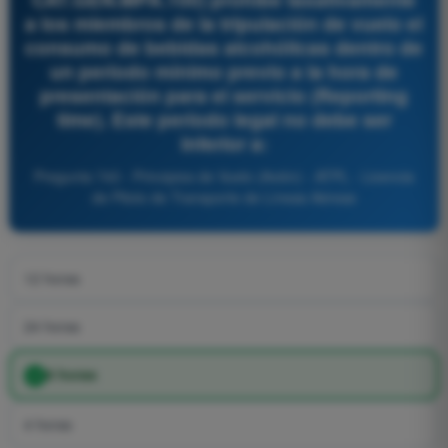
a los miembros de la tripulación de vuelo el
consumo de bebidas alcohólicas dentro de
un período mínimo previo a la hora de
presentación para el servicio (Reporting
time). Este período legal no debe ser
inferior a:
Pregunta 743 - Principios de Vuelo (Avión) - ATPL - Licencia
de Piloto de Transporte de Líneas Aéreas
12 horas
24 horas
8 horas
4 horas