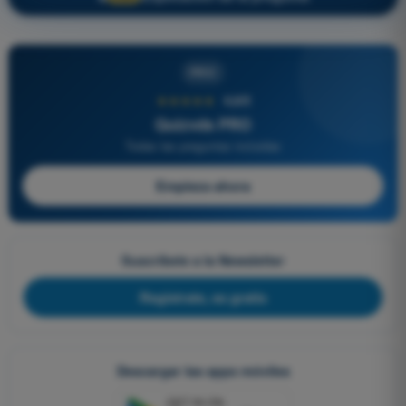
PRO
★★★★★
4,6/5
Quizvds PRO
Todas las preguntas incluidas
Empieza ahora
Suscríbete a la Newsletter
Regístrate, es gratis
Descargar las apps móviles