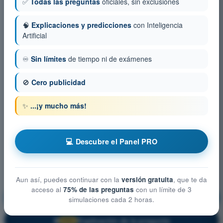
✅
Todas las preguntas
oficiales, sin exclusiones
🧠
Explicaciones y predicciones
con Inteligencia
Artificial
♾️
Sin límites
de tiempo ni de exámenes
🚫
Cero publicidad
✨
...¡y mucho más!
💻 Descubre el Panel PRO
Aun así, puedes continuar con la
versión gratuita
, que te da
acceso al
75% de las preguntas
con un límite de 3
Principios de Vuelo (Avión)
¡Entrenamiento!
simulaciones cada 2 horas.
Explicación de la pregunta
🔒
PRO