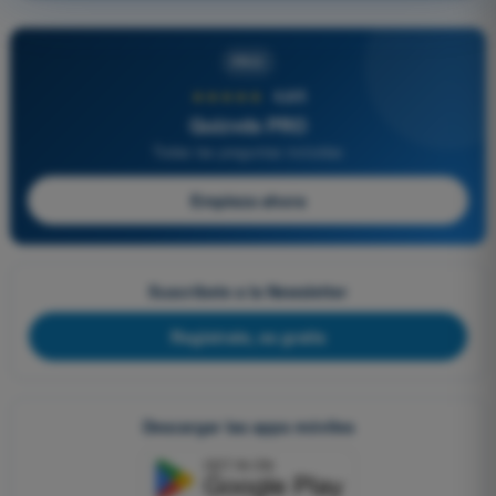
PRO
★★★★★
4,6/5
Quizvds PRO
Todas las preguntas incluidas
Empieza ahora
Suscríbete a la Newsletter
Regístrate, es gratis
Descargar las apps móviles