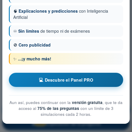
🧠
Explicaciones y predicciones
con Inteligencia
Artificial
♾️
Sin límites
de tiempo ni de exámenes
🚫
Cero publicidad
✨
...¡y mucho más!
💻 Descubre el Panel PRO
Aun así, puedes continuar con la
versión gratuita
, que te da
acceso al
75% de las preguntas
con un límite de 3
Principios de Vuelo (Avión)
¡Entrenamiento!
simulaciones cada 2 horas.
Explicación de la pregunta
🔒
PRO