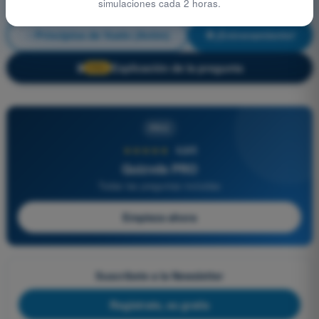
simulaciones cada 2 horas.
Principios de Vuelo (Avión)
¡Entrenamiento!
Explicación de la pregunta
🔒
PRO
PRO
★★★★★
4,6/5
Quizvds PRO
Todas las preguntas incluidas
Empieza ahora
Suscríbete a la Newsletter
Regístrate, es gratis