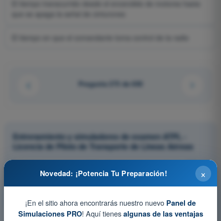
El tiempo transcurrido desde el encendido de motores hasta
que se apaga la señal de cinturones
El tiempo en que el comandante toma control de la radio
Pregunta 273 de 650
Entrenamiento y simuladores de examen ATPL -
Licencia de Piloto de Transporte de Líneas Aéreas
Simulacro de examen ATPL - Principios de Vuelo (Avión)
×
Novedad: ¡Potencia Tu Preparación!
Test de Entrenamiento ATPL - Principios de Vuelo (Avión)
Examen en PDF ATPL - Principios de Vuelo (Avión)
¡En el sitio ahora encontrarás nuestro nuevo
Panel de
! Aquí tienes
Simulaciones PRO
algunas de las ventajas