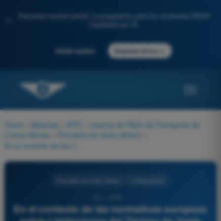
Descubre nuestro portal: tu preparación para los exámenes AESA
✨
impulsada por IA.
→
Iniciar sesión
Empieza ahora
Home
>
Materias
>
ATPL - Licencia de Piloto de Transporte de
Líneas Aéreas
>
Principios de Vuelo (Avión)
>
En el contexto de las normativas europeas sobre Limitaciones del Tiempo de Vuelo (EASA FTL), para el cálculo de los períodos máximos de servicio de los pilotos, el 'Tiempo de Vuelo' de un avión (conocido como Block Time) se define como:
Principios de Vuelo (Avión)
4 Respuestas
871 - ATPL -
En el contexto de las normativas europeas
sobre Limitaciones del Tiempo de Vuelo