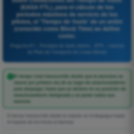
(EASA FTL), para el cálculo de los
períodos máximos de servicio de los
pilotos, el 'Tiempo de Vuelo' de un avión
(conocido como Block Time) se define
como:
Pregunta 871 - Principios de Vuelo (Avión) - ATPL - Licencia
de Piloto de Transporte de Líneas Aéreas
El tiempo total transcurrido desde que la aeronave se
mueve por primera vez de su lugar de estacionamiento
para despegar, hasta que se detiene en su posición de
estacionamiento designada y se paran todos sus
motores
El tiempo transcurrido desde la rotación en el despegue hasta
el impacto de los trenes al aterrizar