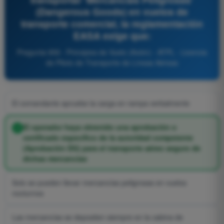
(Dangerous Goods) en vuelos de
transporte comercial, la reglamentación
EASA exige que:
Pregunta 959 - Principios de Vuelo (Avión) - ATPL - Licencia
de Piloto de Transporte de Líneas Aéreas
El comandante apruebe la carga en rampa verbalmente
El operador haya obtenido una aprobación o
certificado específico de la autoridad competente
(Aprobación DG) para el transporte aéreo seguro de
dichas mercancías
Solo se pueden llevar mercancías peligrosas en vuelos
nocturnos
Las mercancías se depositen siempre en la cabina de