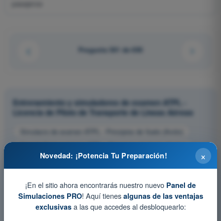
pasajeros
Pregunta 361 de 650
Entrenamiento y simuladores de examen ATPL -
Licencia de Piloto de Transporte de Líneas Aéreas
Simulacro de examen ATPL - Principios de Vuelo (Avión)
Test de Entrenamiento ATPL - Principios de Vuelo (Avión)
×
Novedad: ¡Potencia Tu Preparación!
Examen en PDF ATPL - Principios de Vuelo (Avión)
¡En el sitio ahora encontrarás nuestro nuevo
Panel de
! Aquí tienes
Simulaciones PRO
algunas de las ventajas
a las que accedes al desbloquearlo:
exclusivas