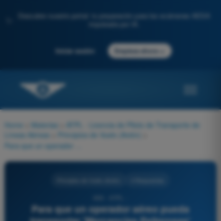
Descubre nuestro portal: tu preparación para los exámenes AESA
✨
impulsada por IA.
→
Iniciar sesión
Empieza ahora
Home
>
Materias
>
ATPL - Licencia de Piloto de Transporte de
Líneas Aéreas
>
Principios de Vuelo (Avión)
>
Para que un operador aéreo pueda transportar 'Mercancías Peligrosas' (Dangerous Goods) en vuelos de transporte comercial, la reglamentación EASA exige que:
Principios de Vuelo (Avión)
4 Respuestas
959 - ATPL -
Para que un operador aéreo pueda
transportar 'Mercancías Peligrosas'