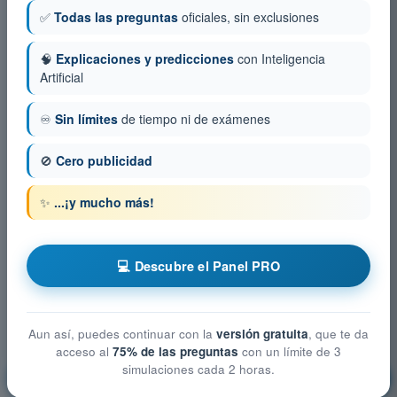
✅
Todas las preguntas
oficiales, sin exclusiones
🧠
Explicaciones y predicciones
con Inteligencia
Artificial
♾️
Sin límites
de tiempo ni de exámenes
🚫
Cero publicidad
✨
...¡y mucho más!
💻 Descubre el Panel PRO
Aun así, puedes continuar con la
versión gratuita
, que te da
acceso al
75% de las preguntas
con un límite de 3
simulaciones cada 2 horas.
Principios de Vuelo (Avión)
¡Entrenamiento!