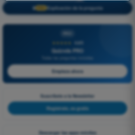
Explicación de la pregunta
🔒
PRO
PRO
★★★★★
4,6/5
Quizvds PRO
Todas las preguntas incluidas
Empieza ahora
Suscríbete a la Newsletter
Regístrate, es gratis
Descargar las apps móviles