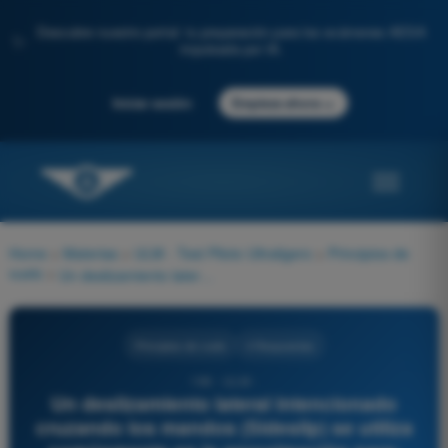
Descubre nuestro portal: tu preparación para los exámenes AESA
✨
impulsada por IA.
→
Iniciar sesión
Empieza ahora
Home
>
Materias
>
ULM - Test Piloto Ultraligero
>
Principios de
vuelo
>
Un deslizamiento lateral intencionado cruzando los mandos (Sideslip) se utiliza comúnmente en la aproximación para:
Principios de vuelo
4 Respuestas
196 - ULM -
Un deslizamiento lateral intencionado
cruzando los mandos (Sideslip) se utiliza