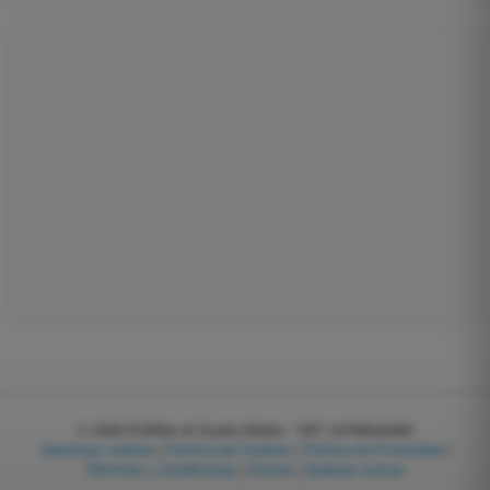
© 2026
EGWeb di Guatta Mattia - VAT: 04768540983
Gestionar cookies
|
Política de Cookies
|
Política de Privacidad
|
Términos y Condiciones
|
Socios
|
Quiénes somos