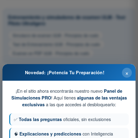
Entrenamiento y simuladores de examen ULM - Test
Piloto Ultraligero
Simulacro de examen ULM - Principios de vuelo
Test de Entrenamiento ULM - Principios de vuelo
Examen en PDF ULM - Principios de vuelo
×
Novedad: ¡Potencia Tu Preparación!
¡En el sitio ahora encontrarás nuestro nuevo
Panel de
! Aquí tienes
Simulaciones PRO
algunas de las ventajas
a las que accedes al desbloquearlo:
exclusivas
✅
Todas las preguntas
oficiales, sin exclusiones
🧠
Explicaciones y predicciones
con Inteligencia