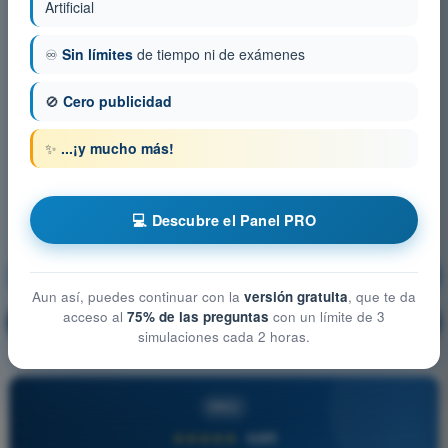
Artificial
♾️
Sin límites
de tiempo ni de exámenes
🚫
Cero publicidad
✨
...¡y mucho más!
💻 Descubre el Panel PRO
Principios de vuelo
¡Entrenamiento!
Aun así, puedes continuar con la
versión gratuita
, que te da
acceso al
75% de las preguntas
con un límite de 3
Explicación de la pregunta
🔒
PRO
simulaciones cada 2 horas.
PRO
★★★★★
4,6/5