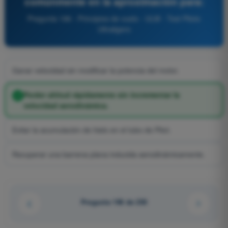
comúnmente en la aproximación para:
Pregunta 196 - Principios de vuelo - ULM - Test Piloto
Ultraligero
Ganar velocidad sin modificar la potencia del motor.
Perder altitud rápidamente sin incrementar la
velocidad aerodinámica.
Evitar la acumulación de hielo en el tubo de Pitot.
Recuperar una barrena plana inducida aerodinámicamente.
Pregunta 196 de 250