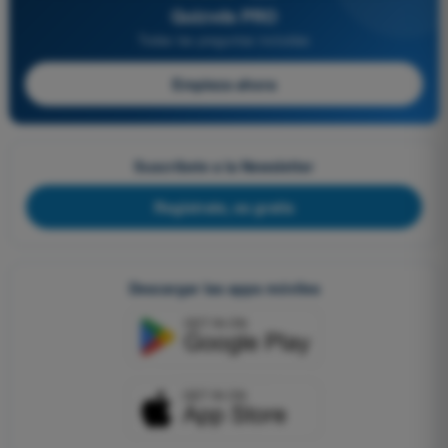
Quizvds PRO
Todas las preguntas incluidas
Empieza ahora
Suscríbete a la Newsletter
Regístrate, es gratis
Descargar las apps móviles