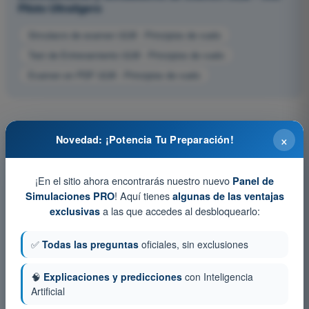
Piloto Ultraligero
Simulacro de examen ULM - Principios de vuelo
Test de Entrenamiento ULM - Principios de vuelo
Examen en PDF ULM - Principios de vuelo
×
Novedad: ¡Potencia Tu Preparación!
¡En el sitio ahora encontrarás nuestro nuevo
Panel de
! Aquí tienes
Simulaciones PRO
algunas de las ventajas
a las que accedes al desbloquearlo:
exclusivas
✅
Todas las preguntas
oficiales, sin exclusiones
🧠
Explicaciones y predicciones
con Inteligencia
Artificial