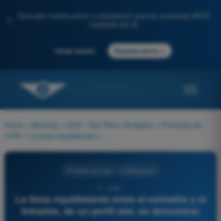
Descubre nuestro portal: tu preparación para los exámenes AESA
✨
impulsada por IA.
→
Iniciar sesión
Empieza ahora
Home
>
Materias
>
ULM - Test Piloto Ultraligero
>
Principios de
vuelo
>
La línea equidistante entre el extradós y el intradós, de un perfil alar, se denomina:
Principios de vuelo
4 Respuestas
9 - ULM -
La línea equidistante entre el extradós y el
intradós, de un perfil alar, se denomina: