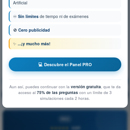
Artificial
♾️
Sin límites
de tiempo ni de exámenes
🚫
Cero publicidad
✨
...¡y mucho más!
💻 Descubre el Panel PRO
Meteorologia
¡Entrenamiento!
Aun así, puedes continuar con la
versión gratuita
, que te da
acceso al
75% de las preguntas
con un límite de 3
Explicación de la pregunta
🔒
PRO
simulaciones cada 2 horas.
PRO
★★★★★
4,6/5