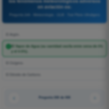
los fenómenos meteorológicos adversos
en aviación es:
Pregunta 249 - Meteorologia - ULM - Test Piloto Ultraligero
El Argón.
El Vapor de Agua (su cantidad oscila entre cerca de 0%
y el 4-5%).
El Oxígeno.
El Dióxido de Carbono.
Pregunta 200 de 400