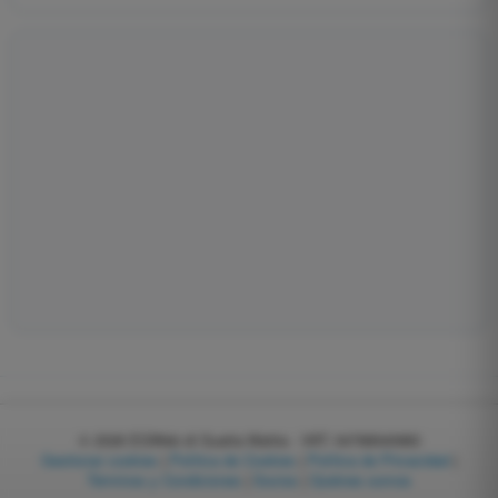
© 2026
EGWeb di Guatta Mattia - VAT: 04768540983
Gestionar cookies
|
Política de Cookies
|
Política de Privacidad
|
Términos y Condiciones
|
Socios
|
Quiénes somos