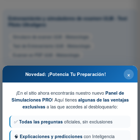
Entrenamiento y simuladores de examen ULM - Test
Piloto Ultraligero
Simulacro de examen ULM - Meteorologia
Test de Entrenamiento ULM - Meteorologia
Examen en PDF ULM - Meteorologia
×
Novedad: ¡Potencia Tu Preparación!
¡En el sitio ahora encontrarás nuestro nuevo
Panel de
! Aquí tienes
Simulaciones PRO
algunas de las ventajas
a las que accedes al desbloquearlo:
exclusivas
✅
Todas las preguntas
oficiales, sin exclusiones
🧠
Explicaciones y predicciones
con Inteligencia