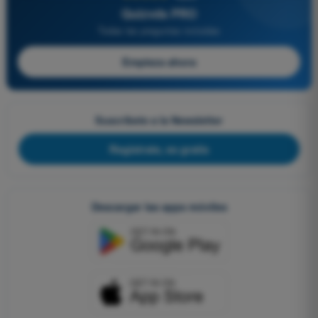
Quizvds PRO
Todas las preguntas incluidas
Empieza ahora
Suscríbete a la Newsletter
Regístrate, es gratis
Descargar las apps móviles