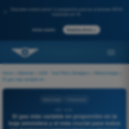
Descubre nuestro portal: tu preparación para los exámenes AESA
✨
impulsada por IA.
→
Iniciar sesión
Empieza ahora
Home
>
Materias
>
ULM - Test Piloto Ultraligero
>
Meteorologia
>
El gas más variable en proporción en la baja atmósfera y el más crucial para todos los fenómenos meteorológicos adversos en aviación es:
Meteorologia
4 Respuestas
249 - ULM -
El gas más variable en proporción en la
baja atmósfera y el más crucial para todos