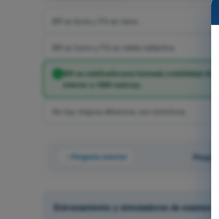
BR es lluvia y FG es nieve.
BR es humo y FG es niebla radiactiva.
BR es neblina/bruma húmeda (visibilidad de 10
inferior a 1000 metros).
No hay ninguna diferencia, son sinónimos.
Pregunta anterior
Pregunt
Entrenamiento y simuladores de examen UL