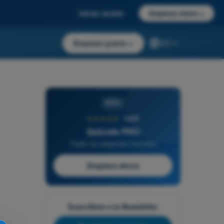
Iniciar sesión
Empieza ahora
→
Empezar gratis
→
ES
PRO
★★★★★
4,6/5
Quizvds PRO
Todas las preguntas incluidas
Empieza ahora
Suscríbete a la Newsletter