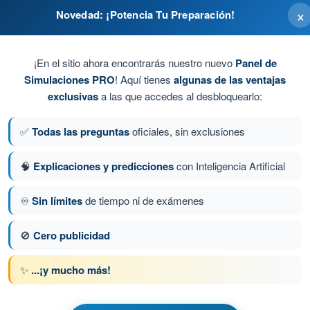
×
Novedad: ¡Potencia Tu Preparación!
¡En el sitio ahora encontrarás nuestro nuevo
Panel de
Simulaciones PRO
! Aquí tienes
algunas de las ventajas
exclusivas
a las que accedes al desbloquearlo:
00 a 5000 metros) y FG es niebla densa (visibilidad
✅
Todas las preguntas
oficiales, sin exclusiones
🧠
Explicaciones y predicciones
con Inteligencia Artificial
♾️
Sin límites
de tiempo ni de exámenes
a 278 de 400
Siguiente pregunta
🚫
Cero publicidad
✨
...¡y mucho más!
M - Test Piloto Ultraligero