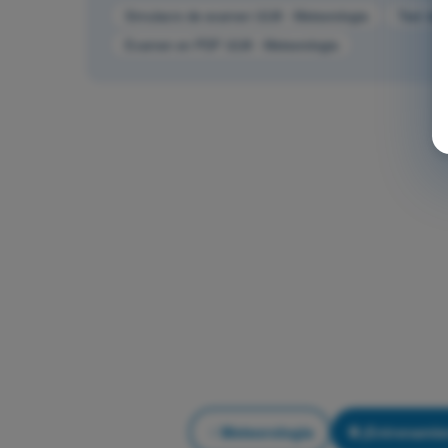
Simulacro de examen ULM - Meteorologia
Test de 
Examen en PDF ULM - Meteorologia
Meteorologia
¡Entrenamie