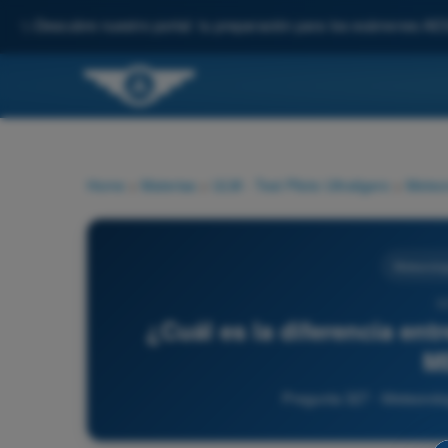
✨
Descubre nuestro portal: tu preparación para los exámenes AE
Home
>
Materias
>
ULM - Test Piloto Ultraligero
>
Meteor
Meteorolog
3
¿Cuál es la diferencia ent
M
Pregunta 327 - Meteorolog