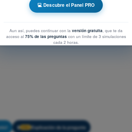
💻 Descubre el Panel PRO
Entrenamiento ULM - Meteorologia
Aun así, puedes continuar con la
versión gratuita
, que te da
acceso al
75% de las preguntas
con un límite de 3 simulaciones
cada 2 horas.
nto!
Explicación de la pregunta
🔒
PRO