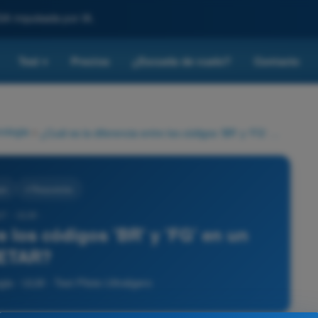
SA impulsada por IA.
Test
Precios
¿Escuela de vuelo?
Contacto
▾
ologia
>
¿Cuál es la diferencia entre los códigos 'BR' y 'FG' en un METAR?
ia
4 Respuestas
27 - ULM -
re los códigos 'BR' y 'FG' en un
ETAR?
ia - ULM - Test Piloto Ultraligero