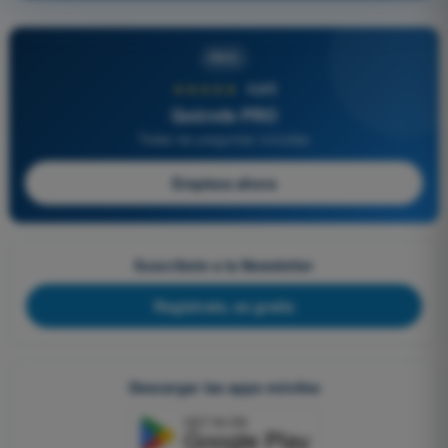
PRO
★★★★★
4,6/5
Quizvds PRO
Todas las preguntas incluidas
Empieza ahora
Suscríbete a la Newsletter
Regístrate, es gratis
Descargar las apps móviles