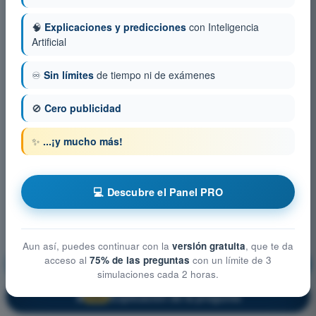
🧠
Explicaciones y predicciones
con Inteligencia
Artificial
♾️
Sin límites
de tiempo ni de exámenes
🚫
Cero publicidad
✨
...¡y mucho más!
💻 Descubre el Panel PRO
Aun así, puedes continuar con la
versión gratuita
, que te da
acceso al
75% de las preguntas
con un límite de 3
Navegación
¡Entrenamiento!
simulaciones cada 2 horas.
Explicación de la pregunta
🔒
PRO