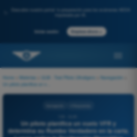
Descubre nuestro portal: tu preparación para los exámenes AESA
✨
impulsada por IA.
→
Iniciar sesión
Empieza ahora
Home
>
Materias
>
ULM - Test Piloto Ultraligero
>
Navegación
>
Un piloto planifica un vuelo VFR y determina su Rumbo Verdadero en la carta. Luego aplica la Declinación Magnética para hallar el Rumbo Magnético. Finalmente, ¿qué corrección debe aplicar para encontrar el Rumbo de Aguja (o de Compás) que debe mantener en el indicador magnético del avión?
Navegación
4 Respuestas
124 - ULM -
Un piloto planifica un vuelo VFR y
determina su Rumbo Verdadero en la carta.