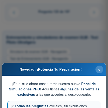
Pregunta 123 de 197
Entrenamiento y simuladores de examen ULM - Test
Piloto Ultraligero
Simulacro de examen ULM - Navegación
Test de Entrenamiento ULM - Navegación
Examen en PDF ULM - Navegación
×
Novedad: ¡Potencia Tu Preparación!
¡En el sitio ahora encontrarás nuestro nuevo
Panel de
! Aquí tienes
Simulaciones PRO
algunas de las ventajas
a las que accedes al desbloquearlo:
exclusivas
✅
Todas las preguntas
oficiales, sin exclusiones