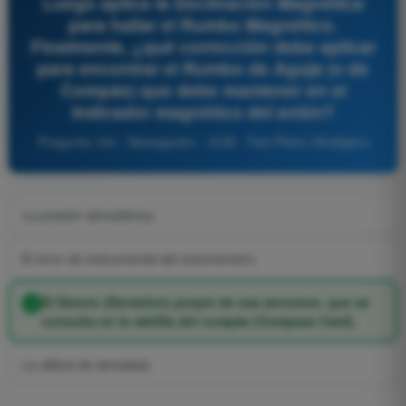
Luego aplica la Declinación Magnética
para hallar el Rumbo Magnético.
Finalmente, ¿qué corrección debe aplicar
para encontrar el Rumbo de Aguja (o de
Compás) que debe mantener en el
indicador magnético del avión?
Pregunta 124 - Navegación - ULM - Test Piloto Ultraligero
La presión atmosférica.
El error de instrumental del anemómetro.
El Desvío (Deviation) propio de esa aeronave, que se
consulta en la tablilla del compás (Compass Card).
La altitud de densidad.