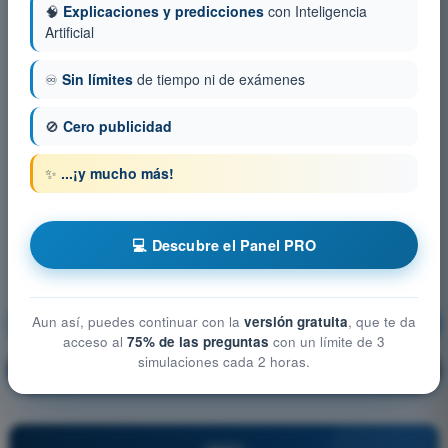
🧠
Explicaciones y predicciones
con Inteligencia
Artificial
♾️
Sin límites
de tiempo ni de exámenes
🚫
Cero publicidad
✨
...¡y mucho más!
💻 Descubre el Panel PRO
Aun así, puedes continuar con la
versión gratuita
, que te da
Navegación
¡Entrenamiento!
acceso al
75% de las preguntas
con un límite de 3
simulaciones cada 2 horas.
Explicación de la pregunta
🔒
PRO