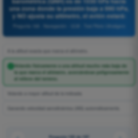
barométrica (QNH) es de 1030 hPa hacia
una zona donde la presión baja a 990 hPa,
y NO ajusta su altímetro, el avión estará:
Pregunta 168 - Navegación - ULM - Test Piloto Ultraligero
A la altitud exacta que marca el altímetro.
Volando físicamente a una altitud mucho más baja de
la que marca el altímetro, acercándose peligrosamente
al relieve del terreno.
Volando a mayor altitud de la indicada.
Ganando velocidad aerodinámica (IAS) automáticamente.
Pregunta 165 de 197