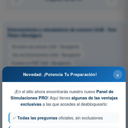
Entrenamiento y simuladores de examen ULM - Test
Piloto Ultraligero
Simulacro de examen ULM - Navegación
Test de Entrenamiento ULM - Navegación
Examen en PDF ULM - Navegación
×
Novedad: ¡Potencia Tu Preparación!
¡En el sitio ahora encontrarás nuestro nuevo
Panel de
! Aquí tienes
Simulaciones PRO
algunas de las ventajas
a las que accedes al desbloquearlo:
exclusivas
✅
Todas las preguntas
oficiales, sin exclusiones