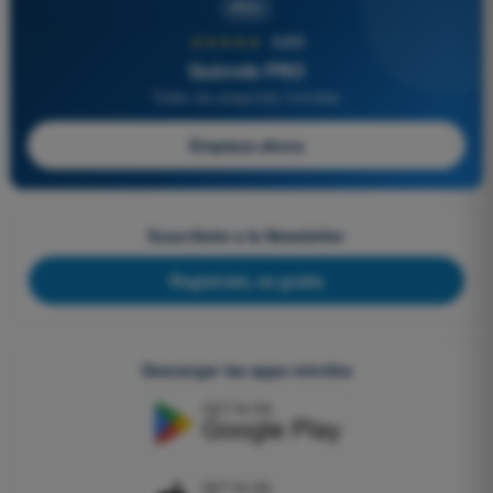
PRO
★★★★★
4,6/5
Quizvds PRO
Todas las preguntas incluidas
Empieza ahora
Suscríbete a la Newsletter
Regístrate, es gratis
Descargar las apps móviles