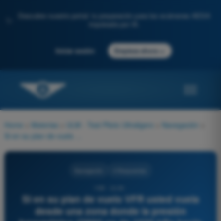
Descubre nuestro portal: tu preparación para los exámenes AESA
✨
impulsada por IA.
→
Iniciar sesión
Empieza ahora
Home
>
Materias
>
ULM - Test Piloto Ultraligero
>
Navegación
>
Si en su plan de vuelo VFR usted vuela desde una zona donde la presión barométrica (QNH) es de 1030 hPa hacia una zona donde la presión baja a 990 hPa, y NO ajusta su altímetro, el avión estará:
Navegación
4 Respuestas
168 - ULM -
Si en su plan de vuelo VFR usted vuela
desde una zona donde la presión