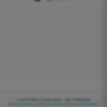
© 2026
EGWeb di Guatta Mattia - VAT: 04768540983
Gestionar cookies
|
Política de Cookies
|
Política de Privacidad
|