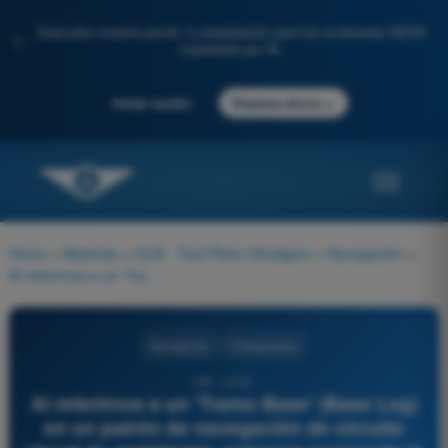
Descubre nuestro portal: tu preparación para los exámenes AESA
✨
impulsada por IA.
→
Iniciar sesión
Empieza ahora
Home
>
Materias
>
ULM - Test Piloto Ultraligero
>
Navegación
>
Al referirnos a un 'Tramo Base' (Base Leg) en un patrón de navegación de circuito visual de aeródromo, estamos ocupando la posición:
Navegación
4 Respuestas
198 - ULM -
Al referirnos a un 'Tramo Base' (Base Leg)
en un patrón de navegación de circuito