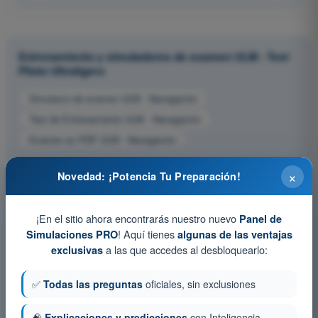
Entrenamiento y simuladores de examen ULM - Test
Piloto Ultraligero
Simulacro de examen ULM - Navegación
Test de Entrenamiento ULM - Navegación
Examen en PDF ULM - Navegación
×
Novedad: ¡Potencia Tu Preparación!
¡En el sitio ahora encontrarás nuestro nuevo
Panel de
! Aquí tienes
Simulaciones PRO
algunas de las ventajas
a las que accedes al desbloquearlo:
exclusivas
✅
Todas las preguntas
oficiales, sin exclusiones
🧠
Explicaciones y predicciones
con Inteligencia