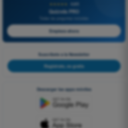
★★★★★
4,6/5
Quizvds PRO
Todas las preguntas incluidas
Empieza ahora
Suscríbete a la Newsletter
Regístrate, es gratis
Descargar las apps móviles