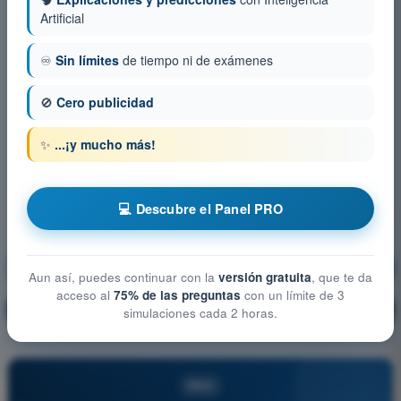
Artificial
♾️
Sin límites
de tiempo ni de exámenes
🚫
Cero publicidad
✨
...¡y mucho más!
💻 Descubre el Panel PRO
Navegación
¡Entrenamiento!
Aun así, puedes continuar con la
versión gratuita
, que te da
acceso al
75% de las preguntas
con un límite de 3
Explicación de la pregunta
🔒
PRO
simulaciones cada 2 horas.
PRO