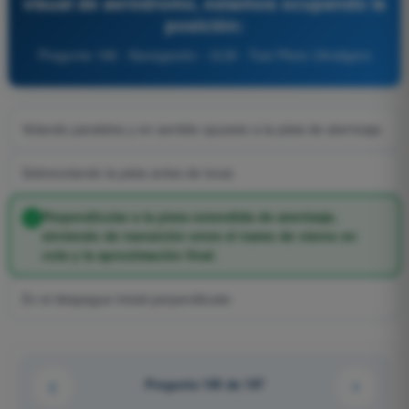
visual de aeródromo, estamos ocupando la
posición:
Pregunta 198 - Navegación - ULM - Test Piloto Ultraligero
Volando paralelos y en sentido opuesto a la pista de aterrizaje.
Sobrevolando la pista antes de tocar.
Perpendicular a la pista extendida de aterrizaje,
sirviendo de transición entre el tramo de viento en
cola y la aproximación final.
En el despegue inicial perpendicular.
Pregunta 195 de 197