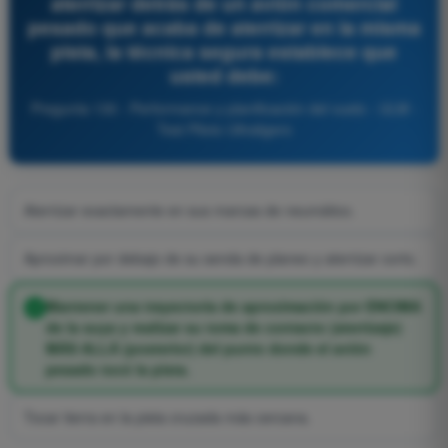
aterrizar detrás de un avión comercial
pesado que acaba de aterrizar en la misma
pista, la técnica segura establece que
usted debe:
Pregunta 130 - Performance y planificación del vuelo - ULM -
Test Piloto Ultraligero
Aterrizar exactamente en sus marcas de neumático.
Aproximar por debajo de su senda de planeo y aterrizar corto.
Mantener una trayectoria de aproximación por ENCIMA
de la suya y realizar su toma de contacto (aterrizaje)
MÁS ALLÁ (posterior) del punto donde el avión
pesado tocó la pista.
Tocar tierra en la pista cruzada más cercana.