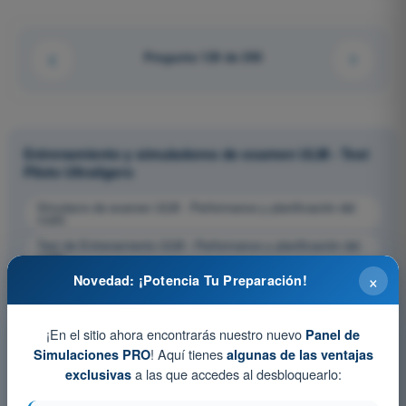
Pregunta 129 de 293
Entrenamiento y simuladores de examen ULM - Test
Piloto Ultraligero
Simulacro de examen ULM - Performance y planificación del
vuelo
Test de Entrenamiento ULM - Performance y planificación del
vuelo
×
Novedad: ¡Potencia Tu Preparación!
Examen en PDF ULM - Performance y planificación del vuelo
¡En el sitio ahora encontrarás nuestro nuevo
Panel de
! Aquí tienes
Simulaciones PRO
algunas de las ventajas
a las que accedes al desbloquearlo:
exclusivas