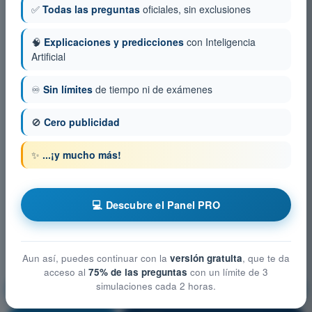
✅
Todas las preguntas
oficiales, sin exclusiones
🧠
Explicaciones y predicciones
con Inteligencia
Artificial
♾️
Sin límites
de tiempo ni de exámenes
🚫
Cero publicidad
✨
...¡y mucho más!
💻 Descubre el Panel PRO
Aun así, puedes continuar con la
versión gratuita
, que te da
acceso al
75% de las preguntas
con un límite de 3
simulaciones cada 2 horas.
Performance y planificación del vuelo