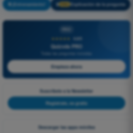
¡Entrenamiento!
Explicación de la pregunta
🔒
PRO
PRO
★★★★★
4,6/5
Quizvds PRO
Todas las preguntas incluidas
Empieza ahora
Suscríbete a la Newsletter
Regístrate, es gratis
Descargar las apps móviles