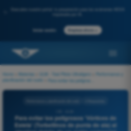
Descubre nuestro portal: tu preparación para los exámenes AESA
✨
impulsada por IA.
→
Iniciar sesión
Empieza ahora
Home
>
Materias
>
ULM - Test Piloto Ultraligero
>
Performance y
planificación del vuelo
>
Para evitar los peligrosos 'Vórtices de Estela' (Torbellinos de punta de ala) al aterrizar detrás de un avión comercial pesado que acaba de aterrizar en la misma pista, la técnica segura establece que usted debe:
Performance y planificación del vuelo
4 Respuestas
130 - ULM -
Para evitar los peligrosos 'Vórtices de
Estela' (Torbellinos de punta de ala) al