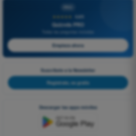
PRO
★★★★★
4,6/5
Quizvds PRO
Todas las preguntas incluidas
Empieza ahora
Suscríbete a la Newsletter
Regístrate, es gratis
Descargar las apps móviles