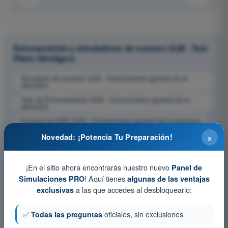
Entrenamiento y simuladores de examen ULM - Test
Piloto Ultraligero
Simulacro de examen ULM - Conocimiento general de la
aeronave
Test de Entrenamiento ULM - Conocimiento general de la
aeronave
Examen en PDF ULM - Conocimiento general de la aeronave
×
Novedad: ¡Potencia Tu Preparación!
¡En el sitio ahora encontrarás nuestro nuevo
Panel de
! Aquí tienes
Simulaciones PRO
algunas de las ventajas
a las que accedes al desbloquearlo:
exclusivas
✅
Todas las preguntas
oficiales, sin exclusiones