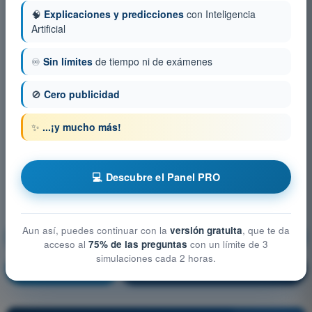
🧠
Explicaciones y predicciones
con Inteligencia
Artificial
♾️
Sin límites
de tiempo ni de exámenes
🚫
Cero publicidad
✨
...¡y mucho más!
💻 Descubre el Panel PRO
Aun así, puedes continuar con la
versión gratuita
, que te da
Conocimiento general de la aeronave
acceso al
75% de las preguntas
con un límite de 3
simulaciones cada 2 horas.
¡Entrenamiento!
Explicación de la pregunta
🔒
PRO