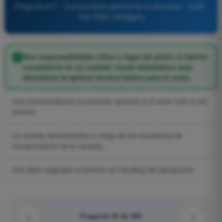
Pregunta 217 - Conocimiento general de la aeronave - ULM -
Test Piloto Ultraligero
Una responsabilidad crítica y legal del piloto al mando,
consistente en un examen visual sistemático para
determinar la aptitud técnica básica para el vuelo.
Una recomendación puramente opcional si el avión voló el día
anterior.
Un trámite administrativo a cargo de los mecánicos de
mantenimiento de la escuela.
Una labor asignada al servicio de handling del aeropuerto.
Pregunta 45 de 200