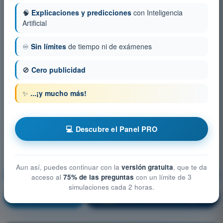
🧠
Explicaciones y predicciones
con Inteligencia
Artificial
♾️
Sin límites
de tiempo ni de exámenes
🚫
Cero publicidad
✨
...¡y mucho más!
💻 Descubre el Panel PRO
Aun así, puedes continuar con la
versión gratuita
, que te da
Conocimiento general de la aeronave
acceso al
75% de las preguntas
con un límite de 3
simulaciones cada 2 horas.
¡Entrenamiento!
Explicación de la pregunta
🔒
PRO