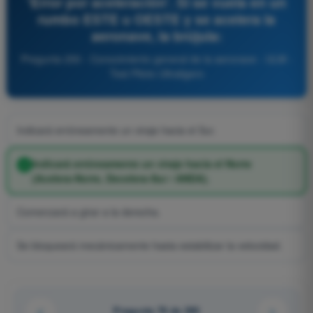
'Error por aceleración'. Si se vuela en un
rumbo ESTE u OESTE y se acelera la
aeronave, la brújula:
Pregunta 250 - Conocimiento general de la aeronave - ULM -
Test Piloto Ultraligero
Indicará erróneamente un viraje hacia el Sur.
Indicará erróneamente un viraje hacia el Norte
(Acelera-Norte, Decelera-Sur / ANDA).
Comenzará a girar a la derecha.
Se bloqueará mecánicamente hasta estabilizar la velocidad.
Pregunta 78 de 200