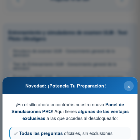
Entrenamiento y simuladores de examen ULM - Test
Piloto Ultraligero
Simulacro de examen ULM - Conocimiento general de la
aeronave
Test de Entrenamiento ULM - Conocimiento general de la
aeronave
Examen en PDF ULM - Conocimiento general de la aeronave
×
Novedad: ¡Potencia Tu Preparación!
¡En el sitio ahora encontrarás nuestro nuevo
Panel de
! Aquí tienes
Simulaciones PRO
algunas de las ventajas
a las que accedes al desbloquearlo:
exclusivas
✅
Todas las preguntas
oficiales, sin exclusiones