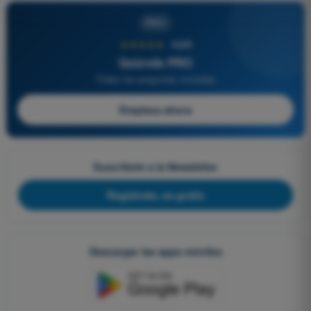
PRO
★★★★★
4,6/5
Quizvds PRO
Todas las preguntas incluidas
Empieza ahora
Suscríbete a la Newsletter
Regístrate, es gratis
Descargar las apps móviles