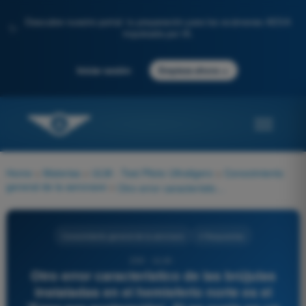
Descubre nuestro portal: tu preparación para los exámenes AESA
✨
impulsada por IA.
→
Iniciar sesión
Empieza ahora
Home
>
Materias
>
ULM - Test Piloto Ultraligero
>
Conocimiento
general de la aeronave
>
Otro error característico de las brújulas instaladas en el hemisferio norte es el 'Error por aceleración'. Si se vuela en un rumbo ESTE u OESTE y se acelera la aeronave, la brújula:
Conocimiento general de la aeronave
4 Respuestas
250 - ULM -
Otro error característico de las brújulas
instaladas en el hemisferio norte es el