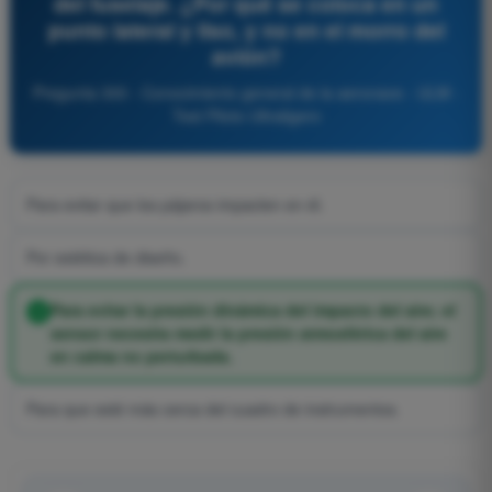
del fuselaje. ¿Por qué se coloca en un
punto lateral y liso, y no en el morro del
avión?
Pregunta 300 - Conocimiento general de la aeronave - ULM -
Test Piloto Ultraligero
Para evitar que los pájaros impacten en él.
Por estética de diseño.
Para evitar la presión dinámica del impacto del aire; el
sensor necesita medir la presión atmosférica del aire
en calma no perturbada.
Para que esté más cerca del cuadro de instrumentos.