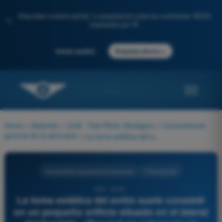
Descubre nuestro portal: tu preparación para los exámenes AESA
✨
impulsada por IA.
→
Iniciar sesión
Empieza ahora
Home
>
Materias
>
ULM - Test Piloto Ultraligero
>
Conocimiento
general de la aeronave
>
La toma estática del avión suele consistir en un pequeño orificio situado en el lateral del fuselaje. ¿Por qué se coloca en un punto lateral y liso, y no en el morro del avión?
Conocimiento general de la aeronave
4 Respuestas
300 - ULM -
La toma estática del avión suele consistir
en un pequeño orificio situado en el lateral