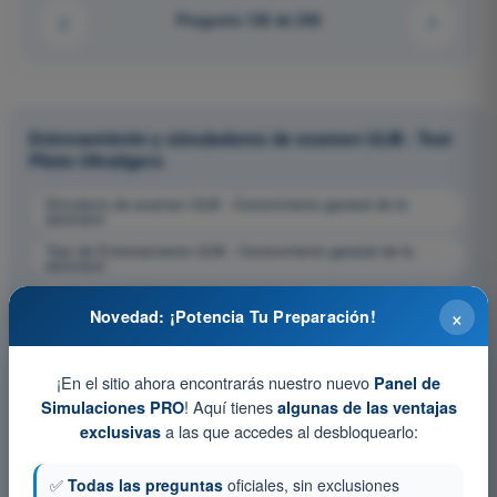
Pregunta 128 de 200
Entrenamiento y simuladores de examen ULM - Test
Piloto Ultraligero
Simulacro de examen ULM - Conocimiento general de la
aeronave
Test de Entrenamiento ULM - Conocimiento general de la
aeronave
Examen en PDF ULM - Conocimiento general de la aeronave
×
Novedad: ¡Potencia Tu Preparación!
¡En el sitio ahora encontrarás nuestro nuevo
Panel de
! Aquí tienes
Simulaciones PRO
algunas de las ventajas
a las que accedes al desbloquearlo:
exclusivas
✅
Todas las preguntas
oficiales, sin exclusiones