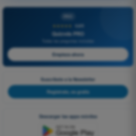
PRO
★★★★★
4,6/5
Quizvds PRO
Todas las preguntas incluidas
Empieza ahora
Suscríbete a la Newsletter
Regístrate, es gratis
Descargar las apps móviles