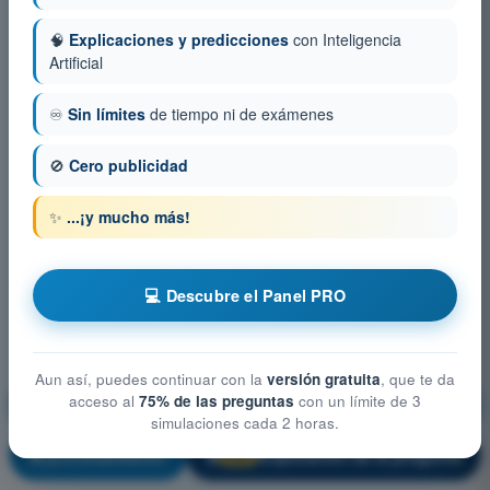
🧠
Explicaciones y predicciones
con Inteligencia
Artificial
♾️
Sin límites
de tiempo ni de exámenes
🚫
Cero publicidad
✨
...¡y mucho más!
💻 Descubre el Panel PRO
Aun así, puedes continuar con la
versión gratuita
, que te da
acceso al
75% de las preguntas
con un límite de 3
Conocimiento general de la aeronave
simulaciones cada 2 horas.
¡Entrenamiento!
Explicación de la pregunta
🔒
PRO