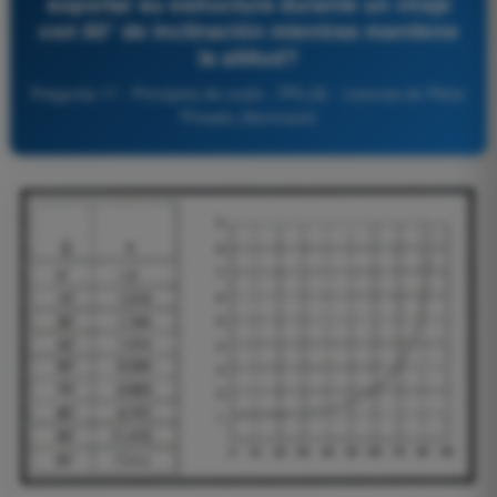
soportar su estructura durante un viraje
con 60° de inclinación mientras mantiene
la altitud?
Pregunta 17 - Principios de vuelo - PPL(A) - Licencia de Piloto
Privado (Aeronave)