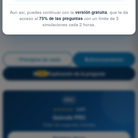
Aun así, puedes continuar con la
versión gratuita
, que te da
acceso al
75% de las preguntas
con un límite de 3
simulaciones cada 2 horas.
Principios de vuelo
¡Entrenamiento!
Explicación de la pregunta
🔒
PRO
PRO
★★★★★
4,6/5
Quizvds PRO
Todas las preguntas incluidas