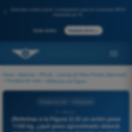
Descubre nuestro portal: tu preparación para los exámenes AESA
✨
impulsada por IA.
→
Iniciar sesión
Empieza ahora
Home
>
Materias
>
PPL(A) - Licencia de Piloto Privado (Aeronave)
>
Principios de vuelo
>
(Referirse a la Figura 2) Si un avión pesa 1100 kg, ¿qué peso aproximado deberá soportar su estructura durante un viraje con 60° de inclinación mientras mantiene la altitud?
Principios de vuelo
4 Respuestas
17 - PPL(A) -
(Referirse a la Figura 2) Si un avión pesa
1100 kg, ¿qué peso aproximado deberá