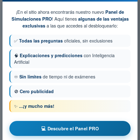
Simulacro de examen PPL(A) - Principios de vuelo
¡En el sitio ahora encontrarás nuestro nuevo
Panel de
! Aquí tienes
Simulaciones PRO
algunas de las ventajas
Test de Entrenamiento PPL(A) - Principios de vuelo
a las que accedes al desbloquearlo:
exclusivas
Examen en PDF PPL(A) - Principios de vuelo
✅
Todas las preguntas
oficiales, sin exclusiones
🧠
Explicaciones y predicciones
con Inteligencia
Artificial
♾️
Sin límites
de tiempo ni de exámenes
🚫
Cero publicidad
✨
...¡y mucho más!
💻 Descubre el Panel PRO