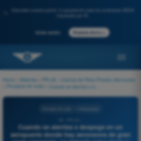
Descubre nuestro portal: tu preparación para los exámenes AESA
✨
impulsada por IA.
→
Iniciar sesión
Empieza ahora
Home
>
Materias
>
PPL(A) - Licencia de Piloto Privado (Aeronave)
>
Principios de vuelo
>
Cuando se aterriza o despega en un aeropuerto donde hay aeronaves de gran porte operando, se debería estar alerta a los vórtices de punta de ala, ya que su estela turbulenta tiende a:
Principios de vuelo
4 Respuestas
38 - PPL(A) -
Cuando se aterriza o despega en un
aeropuerto donde hay aeronaves de gran