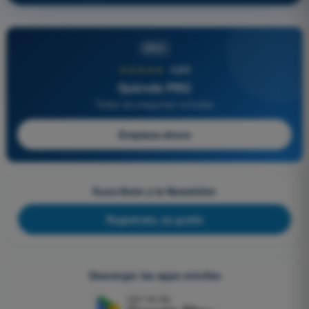
PRO
★★★★★
4,6/5
Quizvds PRO
Todas las preguntas incluidas
Empieza ahora
Suscríbete a la Newsletter
Regístrate, es gratis
Descargar las apps móviles