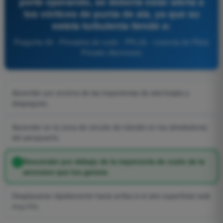
porte operando, se debería estar alerta a
los vórtices de punta de ala, ya que su
estela turbulenta tiende a:
Pregunta 38 - Principios de vuelo - PPL(A) - Licencia de Piloto
Privado (Aeronave)
Ascender por encima de las trayectorias de aterrizajes y
despegues.
Ascender en la zona de circuito de tránsito en los alrededores
del aeropuerto.
Descender por debajo de la trayectoria de vuelo de la
aeronave que los genera.
Desplazarse rápidamente hacia arriba si el aire superficial está
muy frío.