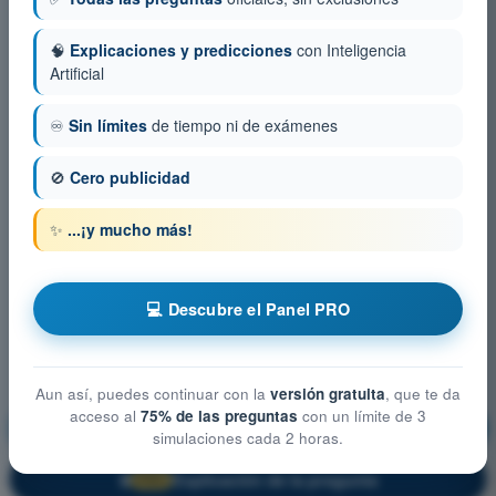
🧠
Explicaciones y predicciones
con Inteligencia
Artificial
♾️
Sin límites
de tiempo ni de exámenes
🚫
Cero publicidad
✨
...¡y mucho más!
💻 Descubre el Panel PRO
Aun así, puedes continuar con la
versión gratuita
, que te da
acceso al
75% de las preguntas
con un límite de 3
Principios de vuelo
¡Entrenamiento!
simulaciones cada 2 horas.
Explicación de la pregunta
🔒
PRO