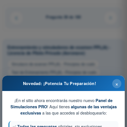
Pregunta 38 de 160
Entrenamiento y simuladores de examen PPL(A) -
Licencia de Piloto Privado (Aeronave)
Simulacro de examen PPL(A) - Principios de vuelo
Test de Entrenamiento PPL(A) - Principios de vuelo
Examen en PDF PPL(A) - Principios de vuelo
×
Novedad: ¡Potencia Tu Preparación!
¡En el sitio ahora encontrarás nuestro nuevo
Panel de
! Aquí tienes
Simulaciones PRO
algunas de las ventajas
a las que accedes al desbloquearlo:
exclusivas
✅
Todas las preguntas
oficiales, sin exclusiones