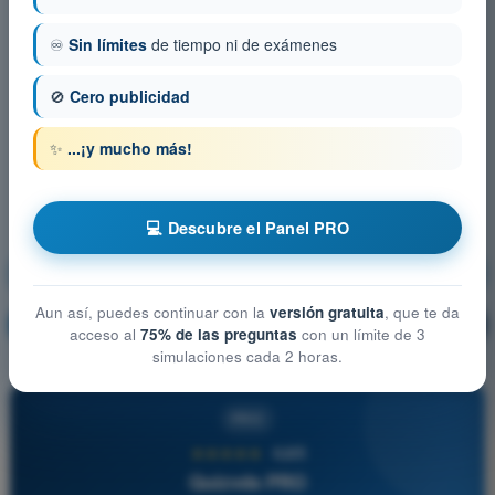
♾️
Sin límites
de tiempo ni de exámenes
🚫
Cero publicidad
✨
...¡y mucho más!
💻 Descubre el Panel PRO
Conocimiento general de la aeronave
Aun así, puedes continuar con la
versión gratuita
, que te da
¡Entrenamiento!
Explicación de la pregunta
🔒
PRO
acceso al
75% de las preguntas
con un límite de 3
simulaciones cada 2 horas.
PRO
★★★★★
4,6/5
Quizvds PRO