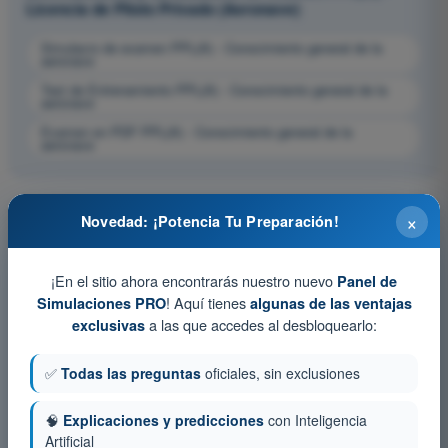
Licencia de Piloto Privado (Aeronave)
Simulacro de examen PPL(A) - Conocimiento general de la
aeronave
Test de Entrenamiento PPL(A) - Conocimiento general de la
aeronave
Examen en PDF PPL(A) - Conocimiento general de la
aeronave
×
Novedad: ¡Potencia Tu Preparación!
¡En el sitio ahora encontrarás nuestro nuevo
Panel de
! Aquí tienes
Simulaciones PRO
algunas de las ventajas
a las que accedes al desbloquearlo:
exclusivas
✅
Todas las preguntas
oficiales, sin exclusiones
🧠
Explicaciones y predicciones
con Inteligencia
Artificial