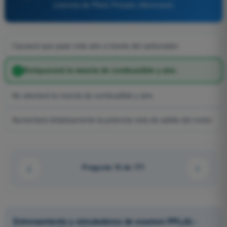
Licencia de Piloto Privado (Aeronave)
Causará que pase más aire a través del carburador.
Enriquecerá la mezcla de combustible y aire.
No afectará la mezcla de combustible y aire.
Aumentará drásticamente la potencia neta de salida del motor.
Pregunta 16 de 171
Entrenamiento y simuladores de examen PPL(A) -