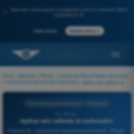
Descubre nuestro portal: tu preparación para los exámenes AESA
✨
impulsada por IA.
→
Iniciar sesión
Empieza ahora
Home
>
Materias
>
PPL(A) - Licencia de Piloto Privado (Aeronave)
>
Conocimiento general de la aeronave
>
Aplicar aire caliente al carburador:
Conocimiento general de la aeronave
4 Respuestas
56 - PPL(A) -
Aplicar aire caliente al carburador:
Pregunta 56 - Conocimiento general de la aeronave - PPL(A) -