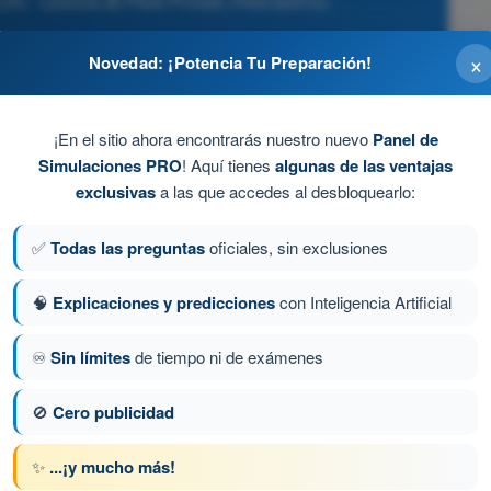
(H) - Licencia de Piloto Privado (Helicópteros)
×
Novedad: ¡Potencia Tu Preparación!
r colisiones.
¡En el sitio ahora encontrarás nuestro nuevo
Panel de
ras aeronaves en vuelo, o evitarlo.
Simulaciones PRO
! Aquí tienes
algunas de las ventajas
exclusivas
a las que accedes al desbloquearlo:
aproximarse para aterrizar o después de despegar, a menos
✅
Todas las preguntas
oficiales, sin exclusiones
🧠
Explicaciones y predicciones
con Inteligencia Artificial
iloto en las cercanías de un aeródromo.
♾️
Sin límites
de tiempo ni de exámenes
a 145 de 175
Siguiente pregunta
🚫
Cero publicidad
✨
...¡y mucho más!