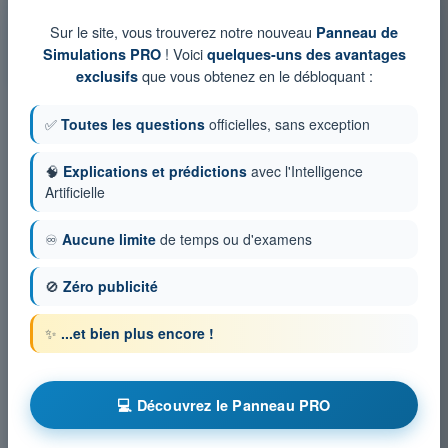
QCM d'Entraînement ATPL - Cellule et Systèmes, électricité,
motorisation et équipements de secours
Sur le site, vous trouverez notre nouveau
Panneau de
Examen en PDF ATPL - Cellule et Systèmes, électricité,
! Voici
Simulations PRO
quelques-uns des avantages
motorisation et équipements de secours
que vous obtenez en le débloquant :
exclusifs
✅
Toutes les questions
officielles, sans exception
🧠
Explications et prédictions
avec l'Intelligence
Artificielle
♾️
Aucune limite
de temps ou d'examens
🚫
Zéro publicité
✨
...et bien plus encore !
💻 Découvrez le Panneau PRO