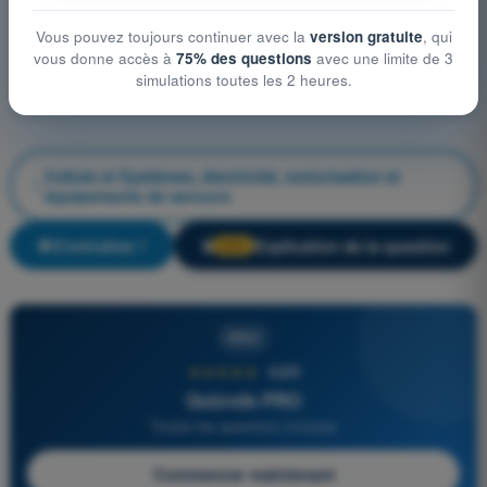
Vous pouvez toujours continuer avec la
version gratuite
, qui
vous donne accès à
75% des questions
avec une limite de 3
simulations toutes les 2 heures.
Cellule et Systèmes, électricité, motorisation et
équipements de secours
S'entraîner !
Explication de la question
🔒
PRO
PRO
★★★★★
4,6/5
Quizvds PRO
Toutes les questions incluses
Commencer maintenant