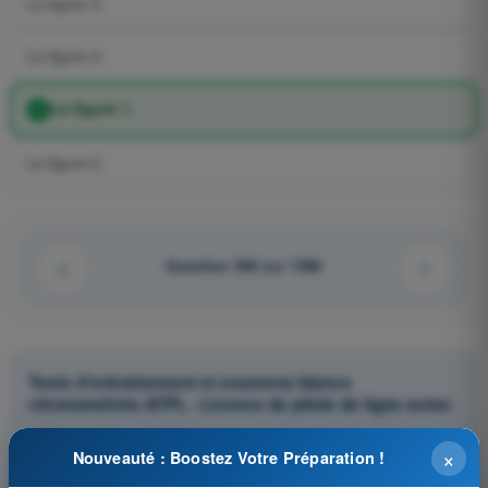
La figure 3.
La figure 4.
La figure 1.
La figure 2.
Question 396 sur 1080
Tests d'entraînement et examens blancs
chronométrés ATPL - Licence de pilote de ligne avion
Simulation d'examen ATPL - Cellule et Systèmes, électricité,
×
Nouveauté : Boostez Votre Préparation !
motorisation et équipements de secours