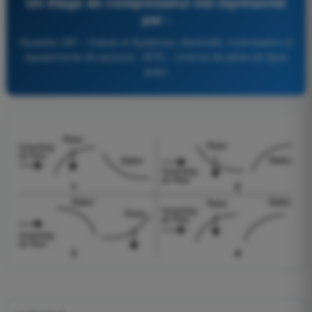
Un étage de compresseur est représenté
par :
Question 397 - Cellule et Systèmes, électricité, motorisation et
équipements de secours - ATPL - Licence de pilote de ligne
avion