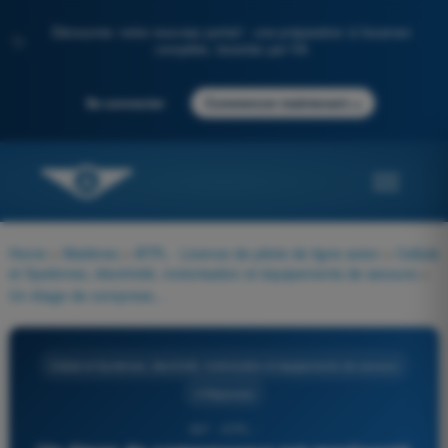
Découvrez notre nouveau portail : une préparation à l'examen
✨
complète, boostée par l'IA
→
Se connecter
Commencer maintenant
Home
>
Matières
>
ATPL - Licence de pilote de ligne avion
>
Cellule
et Systèmes, électricité, motorisation et équipements de secours
>
Un étage de compresseur est représenté par :
Cellule et Systèmes, électricité, motorisation et équipements de secours
4 Réponses
397 - ATPL -