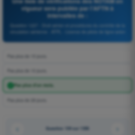
Une liste de vérifications des NOTAM en
vigueur sera publiée par l'AFTN à
intervalles de :
Question 1227 - Droit aérien et procédures du contrôle de la
circulation aérienne - ATPL - Licence de pilote de ligne avion
Pas plus de 15 jours.
Pas plus de 10 jours.
Pas plus d'un mois.
Pas plus de 28 jours.
Question 139 sur 1358