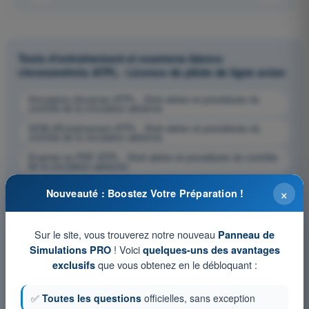
Tests d'entraînement et examens blancs
chronométrés ATPL - Licence de pilote de ligne avion
Simulation d'examen ATPL - Droit aérien et procédures du
contrôle de la circulation aérienne
QCM d'Entraînement ATPL - Droit aérien et procédures du
contrôle de la circulation aérienne
Examen en PDF ATPL - Droit aérien et procédures du contrôle
de la circulation aérienne
×
Nouveauté : Boostez Votre Préparation !
Sur le site, vous trouverez notre nouveau
Panneau de
! Voici
Simulations PRO
quelques-uns des avantages
que vous obtenez en le débloquant :
exclusifs
✅
Toutes les questions
officielles, sans exception