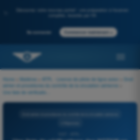
Découvrez notre nouveau portail : une préparation à l'examen
✨
complète, boostée par l'IA
→
Se connecter
Commencer maintenant
Home
>
Matières
>
ATPL - Licence de pilote de ligne avion
>
Droit
aérien et procédures du contrôle de la circulation aérienne
>
Une liste de vérifications des NOTAM en vigueur sera publiée par l'AFTN à intervalles de :
Droit aérien et procédures du contrôle de la circulation aérienne
4 Réponses
1227 - ATPL -