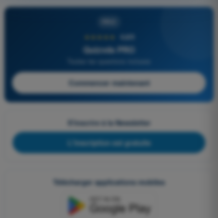
PRO
★★★★★
4,6/5
Quizvds PRO
Toutes les questions incluses
Commencer maintenant
S'inscrire à la Newsletter
L'inscription est gratuite
Télécharger applications mobiles