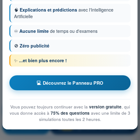
🧠
Explications et prédictions
avec l'Intelligence
Artificielle
♾️
Aucune limite
de temps ou d'examens
🚫
Zéro publicité
✨
...et bien plus encore !
💻 Découvrez le Panneau PRO
Vous pouvez toujours continuer avec la
version gratuite
, qui
Droit aérien et procédures du contrôle de la
circulation aérienne
vous donne accès à
75% des questions
avec une limite de 3
simulations toutes les 2 heures.
S'entraîner !
Explication de la question
🔒
PRO