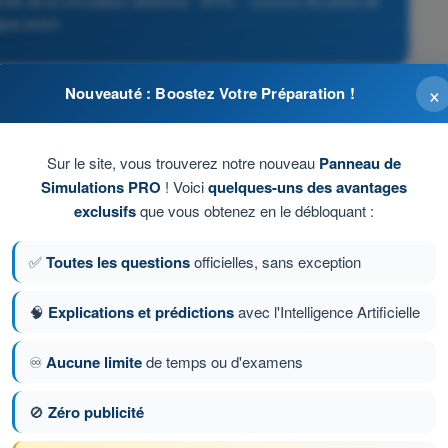
ôle de la circulation aérienne - ATPL - Licence de pilote de
igne avion
×
Nouveauté : Boostez Votre Préparation !
Sur le site, vous trouverez notre nouveau
Panneau de
Simulations PRO
! Voici
quelques-uns des avantages
exclusifs
que vous obtenez en le débloquant :
✅
Toutes les questions
officielles, sans exception
🧠
Explications et prédictions
avec l'Intelligence Artificielle
♾️
Aucune limite
de temps ou d'examens
on 573 sur 1358
Question suivante
🚫
Zéro publicité