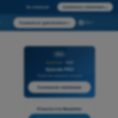
Se connecter
Commencer maintenant
→
r
Commencer gratuitement
→
FR
PRO
★★★★★
4,6/5
Quizvds PRO
Toutes les questions incluses
Commencer maintenant
S'inscrire à la Newsletter