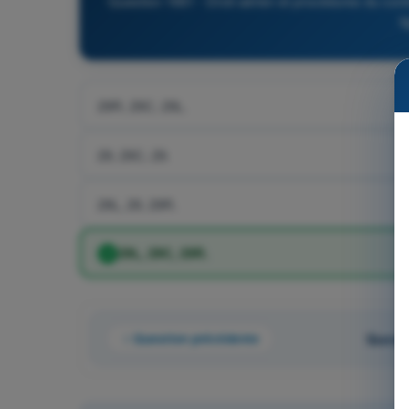
Question 1661 - Droit aérien et procédures du contr
l
29R, 29C, 29L.
29, 29C, 29.
29L, 29, 29R.
29L, 29C, 29R.
Question précédente
Questi