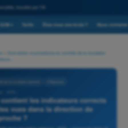
omplète, boostée par l'IA
QCM
Tarifs
Êtes-vous une école ?
Nous contacte
▾
on
>
Droit aérien et procédures du contrôle de la circulation
Lequel des groupes suivant contient les indicateurs corrects pour trois pistes parallèles vues dans la direction de l'approche ?
le de la circulation aérienne
4 Réponses
61 - ATPL -
contient les indicateurs corrects
èles vues dans la direction de
pproche ?