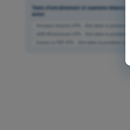
Tests d'entraînement et examens blancs ch
avion
Simulation d'examen ATPL - Droit aérien et procédures d
QCM d'Entraînement ATPL - Droit aérien et procédures du
Examen en PDF ATPL - Droit aérien et procédures du con