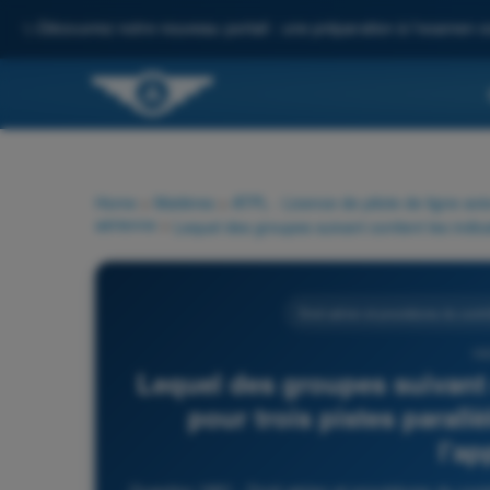
✨
Découvrez notre nouveau portail : une préparation à l'examen c
Home
>
Matières
>
ATPL - Licence de pilote de ligne avi
aérienne
>
Droit aérien et procédures du contrô
16
Lequel des groupes suivant 
pour trois pistes parall
l'a