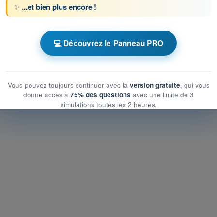
✨
...et bien plus encore !
ronométrés ATPL - Licence de pilote de ligne
💻 Découvrez le Panneau PRO
u contrôle de la circulation aérienne
 contrôle de la circulation aérienne
trôle de la circulation aérienne
Vous pouvez toujours continuer avec la
version gratuite
, qui vous
donne accès à
75% des questions
avec une limite de 3
simulations toutes les 2 heures.