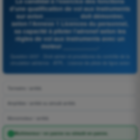
Le candidat à l'exercice des fonctions
d'une qualification de vol aux instruments
sur avion __________ doit démontrer,
selon l'Annexe 1 Licences du personnel,
sa capacité à piloter l'aéronef selon les
règles de vol aux instruments avec un
moteur __________.
Question 2037 - Droit aérien et procédures du contrôle de la
circulation aérienne - ATPL - Licence de pilote de ligne avion
Terrestre / arrêté.
Amphibie / arrêté ou simulé arrêté.
Monomoteur / arrêté.
Multimoteur / en panne ou simulé en panne.