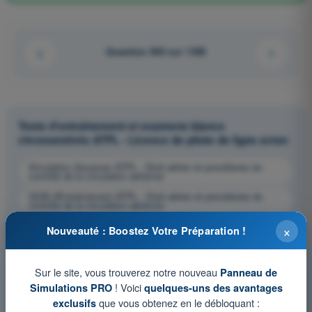
Question 946 sur 1358
Tests d'entraînement et examens blancs
chronométrés ATPL - Licence de pilote de ligne avion
Simulation d'examen ATPL - Droit aérien et procédures du
contrôle de la circulation aérienne
QCM d'Entraînement ATPL - Droit aérien et procédures du
contrôle de la circulation aérienne
Examen en PDF ATPL - Droit aérien et procédures du contrôle
×
Nouveauté : Boostez Votre Préparation !
de la circulation aérienne
Sur le site, vous trouverez notre nouveau
Panneau de
! Voici
Simulations PRO
quelques-uns des avantages
que vous obtenez en le débloquant :
exclusifs