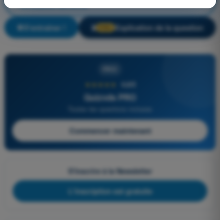
circulation aérienne
S'entraîner !
Explication de la question
🔒
PRO
PRO
★★★★★
4,6/5
Quizvds PRO
Toutes les questions incluses
Commencer maintenant
S'inscrire à la Newsletter
L'inscription est gratuite