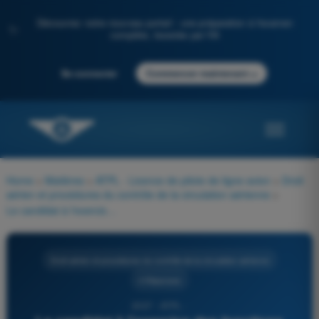
Découvrez notre nouveau portail : une préparation à l'examen
✨
complète, boostée par l'IA
→
Se connecter
Commencer maintenant
Home
>
Matières
>
ATPL - Licence de pilote de ligne avion
>
Droit
aérien et procédures du contrôle de la circulation aérienne
>
Le candidat à l'exercice des fonctions d'une qualification de vol aux instruments sur avion __________ doit démontrer, selon l'Annexe 1 Licences du personnel, sa capacité à piloter l'aéronef selon les règles de vol aux instruments avec un moteur __________.
Droit aérien et procédures du contrôle de la circulation aérienne
4 Réponses
2037 - ATPL -