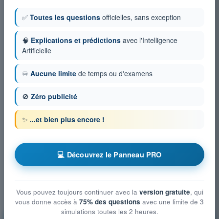
✅
Toutes les questions
officielles, sans exception
🧠
Explications et prédictions
avec l'Intelligence
Artificielle
♾️
Aucune limite
de temps ou d'examens
🚫
Zéro publicité
✨
...et bien plus encore !
💻 Découvrez le Panneau PRO
Vous pouvez toujours continuer avec la
version gratuite
, qui
vous donne accès à
75% des questions
avec une limite de 3
simulations toutes les 2 heures.
Droit aérien et procédures du contrôle de la