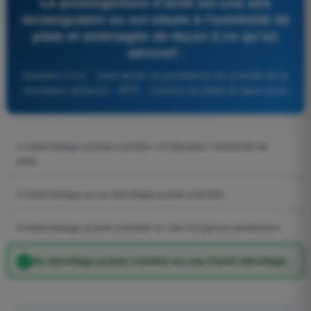
Le prolongement d'arrêt est une aire
rectangulaire au sol située à l'extrémité de
piste et aménagée de façon à ce qu'un
aéronef :
Question 2141 - Droit aérien et procédures du contrôle de la
circulation aérienne - ATPL - Licence de pilote de ligne avion
à l'atterrissage puisse s'arrêter s'il dépasse l'extrémité de
piste.
à l'atterrissage ou au décollage puisse s'arrêter.
à l'atterrissage puisse s'arrêter en cas d'urgence seulement.
Au décollage puisse s'arrêter en cas d'arrêt décollage.