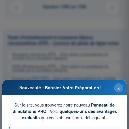
Question 1049 sur 1358
Tests d'entraînement et examens blancs
chronométrés ATPL - Licence de pilote de ligne avion
Simulation d'examen ATPL - Droit aérien et procédures du
contrôle de la circulation aérienne
QCM d'Entraînement ATPL - Droit aérien et procédures du
contrôle de la circulation aérienne
Examen en PDF ATPL - Droit aérien et procédures du contrôle
de la circulation aérienne
×
Nouveauté : Boostez Votre Préparation !
Sur le site, vous trouverez notre nouveau
Panneau de
! Voici
Simulations PRO
quelques-uns des avantages
que vous obtenez en le débloquant :
exclusifs