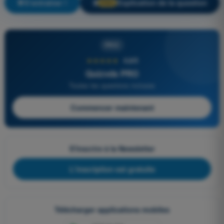
S'entraîner !
Explication de la question
🔒
PRO
PRO
★★★★★
4,6/5
Quizvds PRO
Toutes les questions incluses
Commencer maintenant
S'inscrire à la Newsletter
L'inscription est gratuite
Télécharger applications mobiles