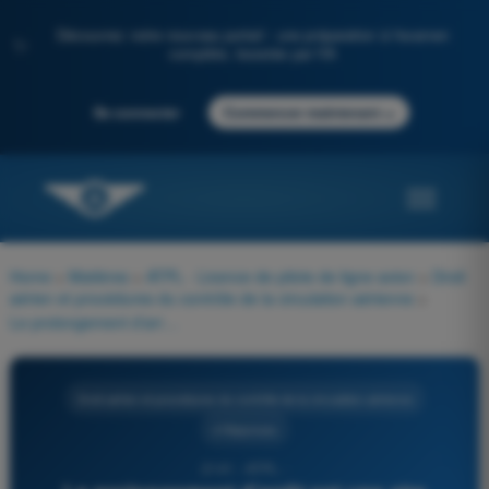
Découvrez notre nouveau portail : une préparation à l'examen
✨
complète, boostée par l'IA
→
Se connecter
Commencer maintenant
Home
>
Matières
>
ATPL - Licence de pilote de ligne avion
>
Droit
aérien et procédures du contrôle de la circulation aérienne
>
Le prolongement d'arrêt est une aire rectangulaire au sol située à l'extrémité de piste et aménagée de façon à ce qu'un aéronef :
Droit aérien et procédures du contrôle de la circulation aérienne
4 Réponses
2141 - ATPL -