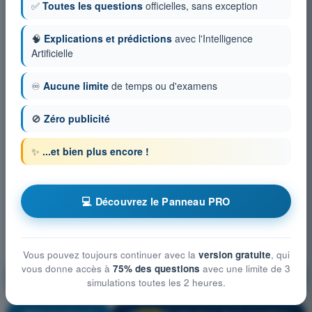
✅
Toutes les questions
officielles, sans exception
🧠
Explications et prédictions
avec l'Intelligence
Artificielle
♾️
Aucune limite
de temps ou d'examens
🚫
Zéro publicité
✨
...et bien plus encore !
💻 Découvrez le Panneau PRO
Vous pouvez toujours continuer avec la
version gratuite
, qui
vous donne accès à
75% des questions
avec une limite de 3
Droit aérien et procédures du contrôle de la
simulations toutes les 2 heures.
circulation aérienne