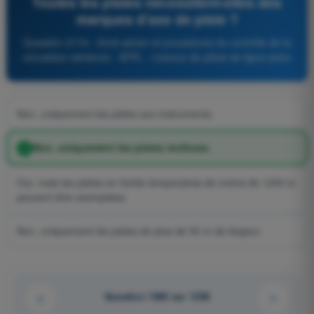
Toutes les pistes nécessitent-elles des
marques d'axe de piste ?
Question 2174 - Droit aérien et procédures du contrôle de la
circulation aérienne - ATPL - Licence de pilote de ligne avion
Non, uniquement les pistes aux instruments.
Non, uniquement les pistes revêtues.
Oui, mais les pistes en herbe temporaires de moins de 1200 m
peuvent être exemptées.
Non, uniquement les pistes de plus de 50 m de largeur.
Question 1082 sur 1358