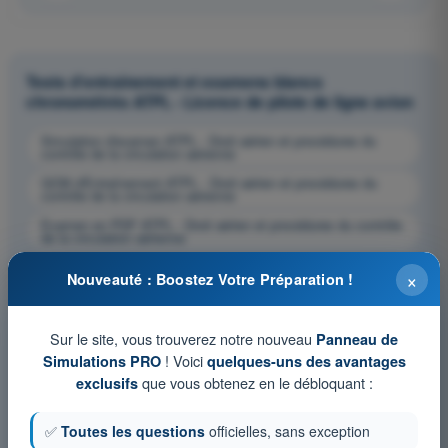
Tests d'entraînement et examens blancs
chronométrés ATPL - Licence de pilote de ligne avion
Simulation d'examen ATPL - Droit aérien et procédures du
contrôle de la circulation aérienne
QCM d'Entraînement ATPL - Droit aérien et procédures du
contrôle de la circulation aérienne
Examen en PDF ATPL - Droit aérien et procédures du contrôle
de la circulation aérienne
×
Nouveauté : Boostez Votre Préparation !
Sur le site, vous trouverez notre nouveau
Panneau de
! Voici
Simulations PRO
quelques-uns des avantages
que vous obtenez en le débloquant :
exclusifs
✅
Toutes les questions
officielles, sans exception