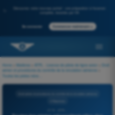
Découvrez notre nouveau portail : une préparation à l'examen
✨
complète, boostée par l'IA
→
Se connecter
Commencer maintenant
Home
>
Matières
>
ATPL - Licence de pilote de ligne avion
>
Droit
aérien et procédures du contrôle de la circulation aérienne
>
Toutes les pistes nécessitent-elles des marques d'axe de piste ?
Droit aérien et procédures du contrôle de la circulation aérienne
4 Réponses
2174 - ATPL -