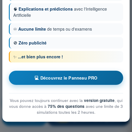
🧠
Explications et prédictions
avec l'Intelligence
Artificielle
♾️
Aucune limite
de temps ou d'examens
🚫
Zéro publicité
✨
...et bien plus encore !
💻 Découvrez le Panneau PRO
Droit aérien et procédures du contrôle de la
Vous pouvez toujours continuer avec la
version gratuite
, qui
circulation aérienne
vous donne accès à
75% des questions
avec une limite de 3
simulations toutes les 2 heures.
S'entraîner !
Explication de la question
🔒
PRO