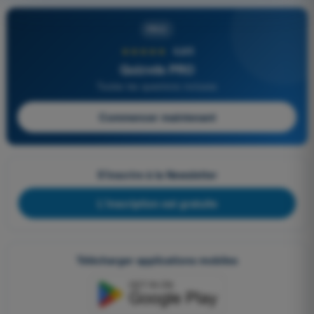
PRO
★★★★★
4,6/5
Quizvds PRO
Toutes les questions incluses
Commencer maintenant
S'inscrire à la Newsletter
L'inscription est gratuite
Télécharger applications mobiles