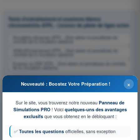
Tests d'entraînement et examens blancs
chronométrés ATPL - Licence de pilote de ligne avion
Simulation d'examen ATPL - Droit aérien et procédures du
contrôle de la circulation aérienne
QCM d'Entraînement ATPL - Droit aérien et procédures du
contrôle de la circulation aérienne
Examen en PDF ATPL - Droit aérien et procédures du contrôle
de la circulation aérienne
×
Nouveauté : Boostez Votre Préparation !
Sur le site, vous trouverez notre nouveau
Panneau de
! Voici
Simulations PRO
quelques-uns des avantages
que vous obtenez en le débloquant :
exclusifs
✅
Toutes les questions
officielles, sans exception