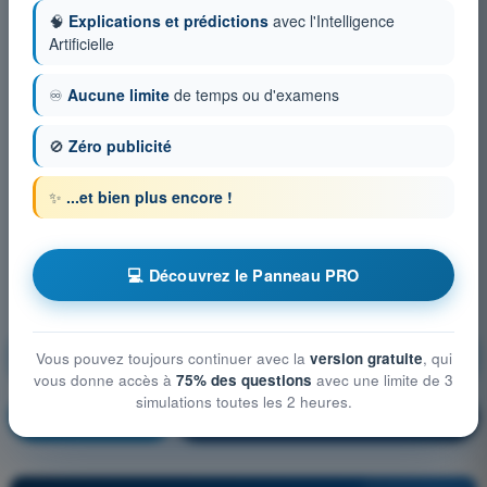
🧠
Explications et prédictions
avec l'Intelligence
Artificielle
♾️
Aucune limite
de temps ou d'examens
🚫
Zéro publicité
✨
...et bien plus encore !
💻 Découvrez le Panneau PRO
Droit aérien et procédures du contrôle de la
Vous pouvez toujours continuer avec la
version gratuite
, qui
circulation aérienne
vous donne accès à
75% des questions
avec une limite de 3
simulations toutes les 2 heures.
S'entraîner !
Explication de la question
🔒
PRO