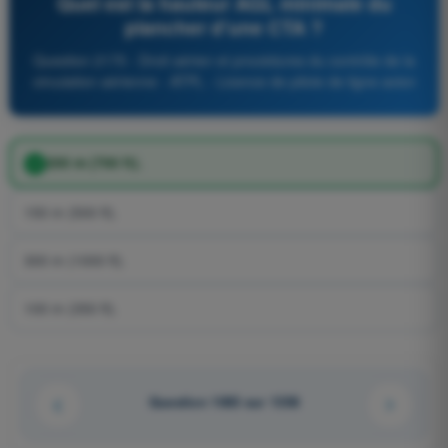
Quel est la hauteur AGL minimale du
plancher d'une CTA ?
Question 2175 - Droit aérien et procédures du contrôle de la
circulation aérienne - ATPL - Licence de pilote de ligne avion
200 m (700 ft).
150 m (500 ft).
300 m (1000 ft).
100 m (350 ft).
Question 1083 sur 1358