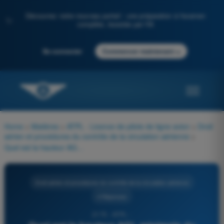
Découvrez notre nouveau portail : une préparation à l'examen
✨
complète, boostée par l'IA
→
Se connecter
Commencer maintenant
Home
>
Matières
>
ATPL - Licence de pilote de ligne avion
>
Droit
aérien et procédures du contrôle de la circulation aérienne
>
Quel est la hauteur AGL minimale du plancher d'une CTA ?
Droit aérien et procédures du contrôle de la circulation aérienne
4 Réponses
2175 - ATPL -