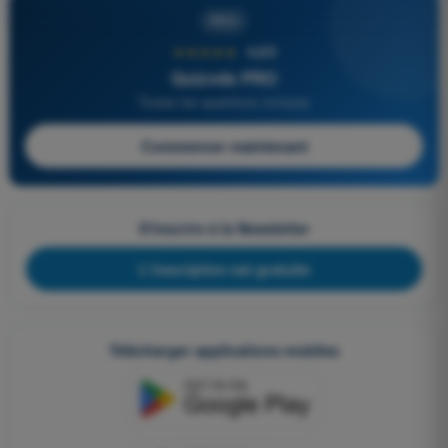
PRO
★★★★★
4,6/5
Quizvds PRO
Toutes les questions incluses
Commencer maintenant
S'inscrire à la Newsletter
L'inscription est gratuite
Télécharger applications mobiles