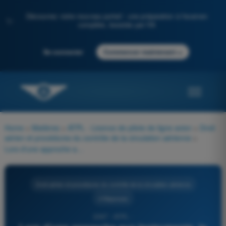
Découvrez notre nouveau portail : une préparation à l'examen
✨
complète, boostée par l'IA
→
Se connecter
Commencer maintenant
Home
>
Matières
>
ATPL - Licence de pilote de ligne avion
>
Droit
aérien et procédures du contrôle de la circulation aérienne
>
Lors d'une approche aux instruments, la marge de franchissement des obstacle minimale de l'aire primaire du segment d'approche initiale est égale à :
Droit aérien et procédures du contrôle de la circulation aérienne
4 Réponses
2367 - ATPL -