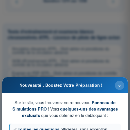
Question 1274 sur 1358
Tests d'entraînement et examens blancs
chronométrés ATPL - Licence de pilote de ligne avion
Simulation d'examen ATPL - Droit aérien et procédures du
contrôle de la circulation aérienne
QCM d'Entraînement ATPL - Droit aérien et procédures du
contrôle de la circulation aérienne
Examen en PDF ATPL - Droit aérien et procédures du contrôle
de la circulation aérienne
×
Nouveauté : Boostez Votre Préparation !
Sur le site, vous trouverez notre nouveau
Panneau de
! Voici
Simulations PRO
quelques-uns des avantages
que vous obtenez en le débloquant :
exclusifs
✅
Toutes les questions
officielles, sans exception