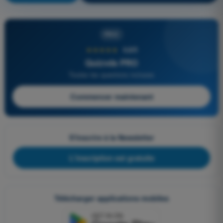
PRO
★★★★★
4,6/5
Quizvds PRO
Toutes les questions incluses
Commencer maintenant
S'inscrire à la Newsletter
L'inscription est gratuite
Télécharger applications mobiles