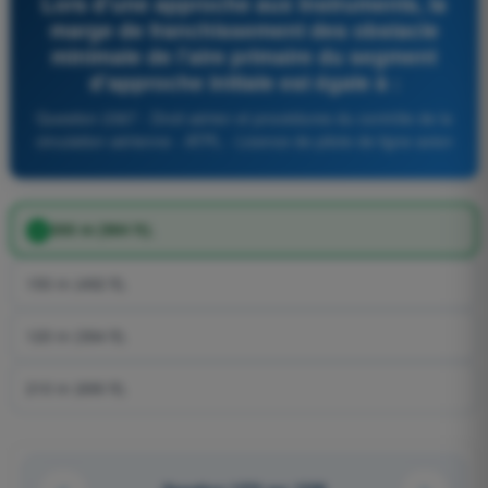
Lors d'une approche aux instruments, la
marge de franchissement des obstacle
minimale de l'aire primaire du segment
d'approche initiale est égale à :
Question 2367 - Droit aérien et procédures du contrôle de la
circulation aérienne - ATPL - Licence de pilote de ligne avion
300 m (984 ft).
150 m (492 ft).
120 m (394 ft).
210 m (690 ft).