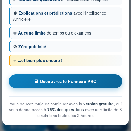
🧠
Explications et prédictions
avec l'Intelligence
Artificielle
♾️
Aucune limite
de temps ou d'examens
🚫
Zéro publicité
✨
...et bien plus encore !
💻 Découvrez le Panneau PRO
Vous pouvez toujours continuer avec la
version gratuite
, qui
Droit aérien et procédures du contrôle de la
vous donne accès à
75% des questions
avec une limite de 3
circulation aérienne
simulations toutes les 2 heures.
S'entraîner !
Explication de la question
🔒
PRO