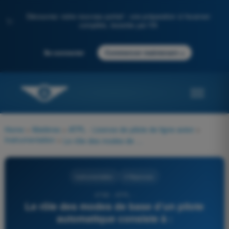
Découvrez notre nouveau portail : une préparation à l'examen
✨
complète, boostée par l'IA
→
Se connecter
Commencer maintenant
Home
>
Matières
>
ATPL - Licence de pilote de ligne avion
>
Instrumentation
>
Le rôle des modes de base d’un pilote automatique consiste à :
Instrumentation
4 Réponses
4769 - ATPL -
Le rôle des modes de base d’un pilote
automatique consiste à :