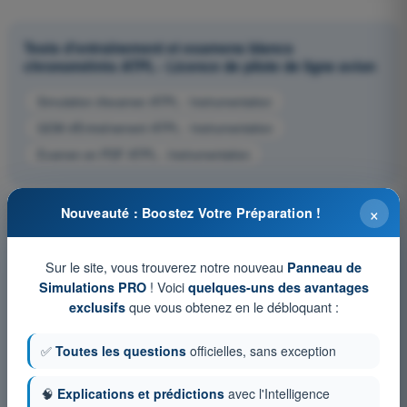
Tests d'entraînement et examens blancs
chronométrés ATPL - Licence de pilote de ligne avion
Simulation d'examen ATPL - Instrumentation
QCM d'Entraînement ATPL - Instrumentation
Examen en PDF ATPL - Instrumentation
×
Nouveauté : Boostez Votre Préparation !
Sur le site, vous trouverez notre nouveau
Panneau de
! Voici
Simulations PRO
quelques-uns des avantages
que vous obtenez en le débloquant :
exclusifs
✅
Toutes les questions
officielles, sans exception
🧠
Explications et prédictions
avec l'Intelligence