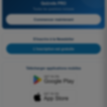
Quizvds PRO
Toutes les questions incluses
Commencer maintenant
S'inscrire à la Newsletter
L'inscription est gratuite
Télécharger applications mobiles