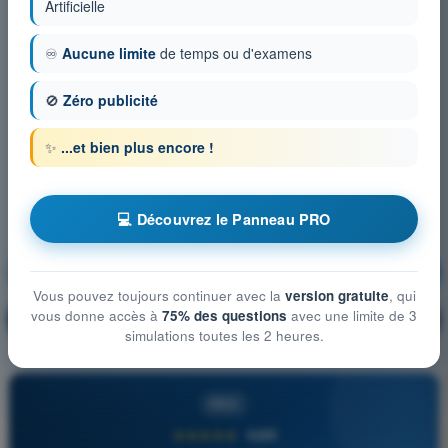
Artificielle
♾️
Aucune limite
de temps ou d'examens
🚫
Zéro publicité
✨
...et bien plus encore !
💻 Découvrez le Panneau PRO
Instrumentation
S'entraîner !
Vous pouvez toujours continuer avec la
version gratuite
, qui
vous donne accès à
75% des questions
avec une limite de 3
Explication de la question
🔒
PRO
simulations toutes les 2 heures.
PRO
★★★★★
4,6/5