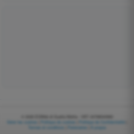
© 2026
EGWeb di Guatta Mattia - VAT: 04768540983
Gérer les cookies
|
Politique de cookies
|
Politique de Confidentialité
|
Termes et conditions
|
Partenaires
|
À propos