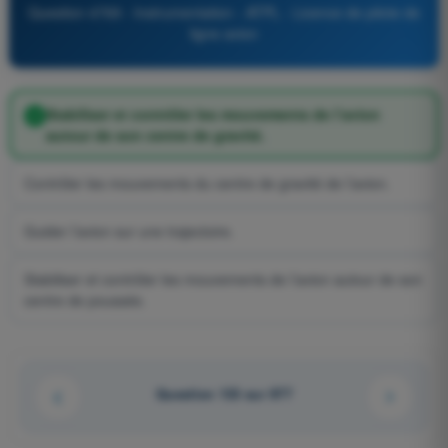
Question 4769 - Instrumentation - ATPL - Licence de pilote de
ligne avion
Stabiliser et contrôler les mouvements de l’avion
autour de son centre de gravité.
Contrôler les mouvements du centre de gravité de l’avion.
Guider l’avion sur une trajectoire.
Stabiliser et contrôler les mouvements de l’avion autour de son
centre de poussée.
Question 133 sur 977