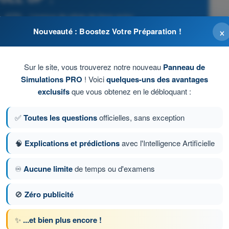
- ATPL - Licence de pilote de ligne avion
×
Nouveauté : Boostez Votre Préparation !
Sur le site, vous trouverez notre nouveau
Panneau de
Simulations PRO
! Voici
quelques-uns des avantages
exclusifs
que vous obtenez en le débloquant :
✅
Toutes les questions
officielles, sans exception
🧠
Explications et prédictions
avec l'Intelligence Artificielle
♾️
Aucune limite
de temps ou d'examens
🚫
Zéro publicité
ion 329 sur 977
Question suivante
✨
...et bien plus encore !