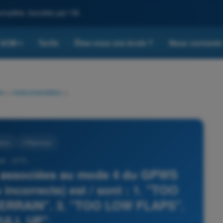
omplète, boostée par l'IA
QCM
Tarifs
Êtes-vous une école ?
Nous contacte
▾
on
>
Instrumentation
>
ation
4 Réponses
66 - ATPL -
s associées au mode 4 du GPWS
s incorrecte) est / sont : 1. "TOO
RRAIN". 3. "TOO LOW FLAPS".
PULL UP".