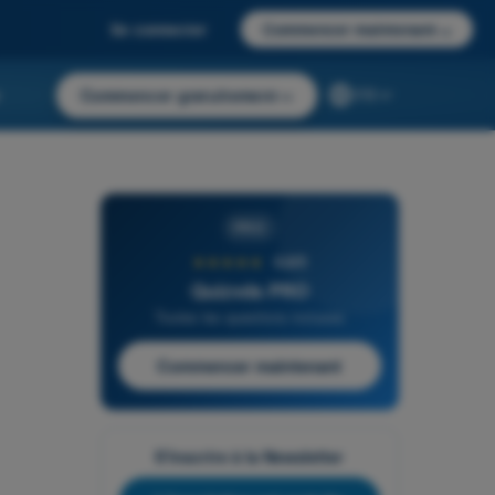
Se connecter
Commencer maintenant
→
r
Commencer gratuitement
→
FR
PRO
★★★★★
4,6/5
Quizvds PRO
Toutes les questions incluses
Commencer maintenant
S'inscrire à la Newsletter