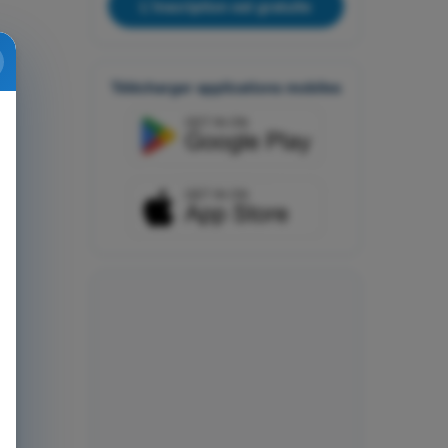
L'inscription est gratuite
Télécharger applications mobiles