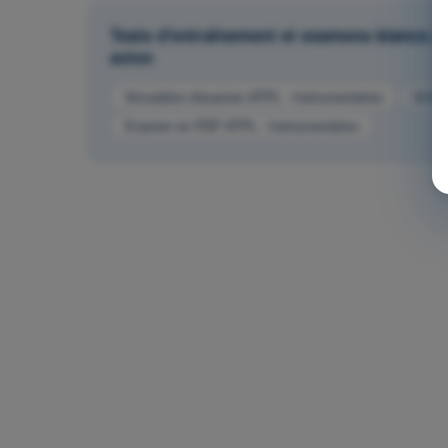
Tests d'entraînement et examens blancs ch
avion
Simulation d'examen ATPL - Instrumentation
QCM d
Examen en PDF ATPL - Instrumentation