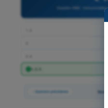
Question 4966 - Instrumentation 
1, 2.
2.
2, 4.
1, 2, 3.
Question précédente
Quest