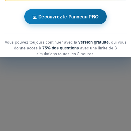
ronométrés ATPL - Licence de pilote de ligne
💻 Découvrez le Panneau PRO
'Entraînement ATPL - Instrumentation
Vous pouvez toujours continuer avec la
version gratuite
, qui vous
donne accès à
75% des questions
avec une limite de 3
simulations toutes les 2 heures.