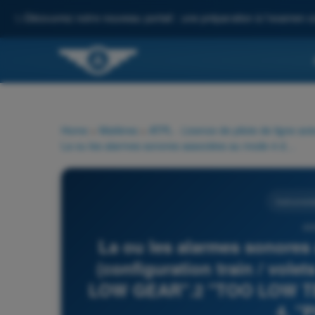
✨
Découvrez notre nouveau portail : une préparation à l'examen c
Home
>
Matières
>
ATPL - Licence de pilote de ligne avi
La ou les alarmes sonores associées au mode 4 du GPWS (configuration train / volets incorrecte) est / sont : 1. "TOO LOW GEAR".2 "TOO LOW TERRAIN". 3. "TOO LOW FLAPS". 4. "PULL UP".
Instrument
49
La ou les alarmes sonore
(configuration train / volet
LOW GEAR".2 "TOO LOW TE
4. "