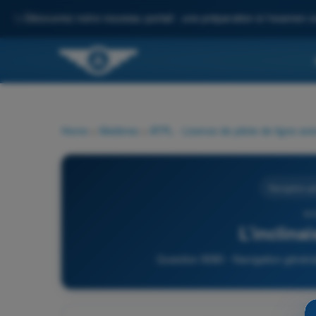
✨
Découvrez notre nouveau portail : une préparation à l'examen c
Home
>
Matières
>
ATPL - Licence de pilote de ligne avi
Navigation g
90
L’inclinai
Question 9080 - Navigation général