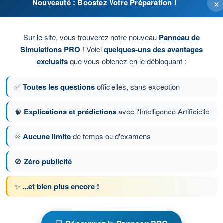
×
Nouveauté : Boostez Votre Préparation !
origine dans l’hémisphère Nord.
.
Sur le site, vous trouverez notre nouveau
Panneau de
Simulations PRO
! Voici
quelques-uns des avantages
en grille origine dans l’hémisphère Nord.
exclusifs
que vous obtenez en le débloquant :
✅
Toutes les questions
officielles, sans exception
est.
🧠
Explications et prédictions
avec l'Intelligence Artificielle
tion 3 sur 920
Question suivante
♾️
Aucune limite
de temps ou d'examens
🚫
Zéro publicité
ronométrés ATPL - Licence de pilote de ligne
✨
...et bien plus encore !
CM d'Entraînement ATPL - Navigation générale