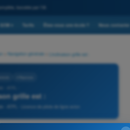
omplète, boostée par l'IA
QCM
Tarifs
Êtes-vous une école ?
Nous contacte
▾
on
>
Navigation générale
>
L’inclinaison grille est :
énérale
4 Réponses
80 - ATPL -
son grille est :
e - ATPL - Licence de pilote de ligne avion