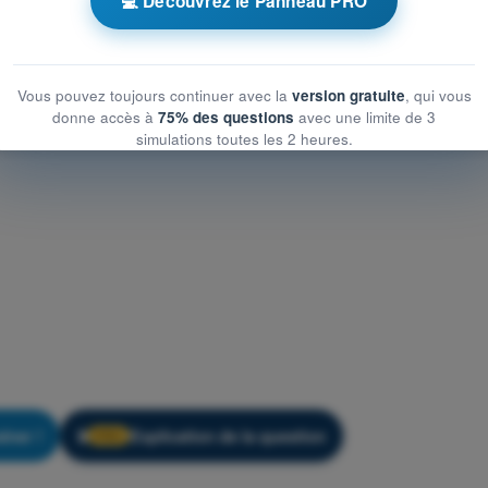
💻 Découvrez le Panneau PRO
Vous pouvez toujours continuer avec la
version gratuite
, qui vous
donne accès à
75% des questions
avec une limite de 3
simulations toutes les 2 heures.
îner !
Explication de la question
🔒
PRO