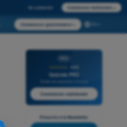
Se connecter
Commencer maintenant
→
r
Commencer gratuitement
→
FR
PRO
★★★★★
4,6/5
Quizvds PRO
Toutes les questions incluses
Commencer maintenant
S'inscrire à la Newsletter