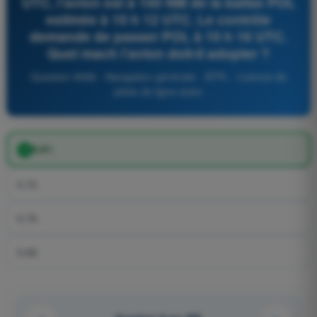
UTC, l'avion est à 100 NM de la balise POL
estimée à 10 h 12 UTC. Le contrôle
demande de passer POL à 10 h 16 UTC.
Quel mach l'avion doit-il adopter ?
Question 9086 - Navigation générale - ATPL - Licence de
pilote de ligne avion
0,61.
0,72.
0,76.
0,68.