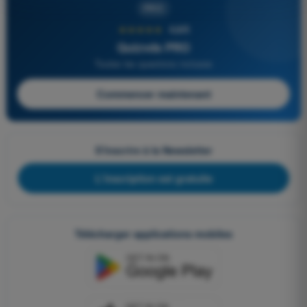
PRO
★★★★★
4,6/5
Quizvds PRO
Toutes les questions incluses
Commencer maintenant
S'inscrire à la Newsletter
L'inscription est gratuite
Télécharger applications mobiles