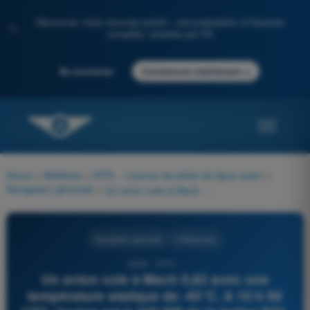
Découvrez notre nouveau portail : une préparation à l'examen
✨
complète, boostée par l'IA
→
Se connecter
Commencer maintenant
Home
>
Matières
>
ATPL - Licence de pilote de ligne avion
>
Navigation générale
>
Un avion vole à Mach 0,82 avec une température statique de -45°C. A 10 h 00 UTC, l'avion est à 100 NM de la balise POL estimée à 10 h 12 UTC. Le contrôle demande de passer POL à 10 h 16 UTC. Quel mach l'avion doit-il adopter ?
Navigation générale
4 Réponses
9086 - ATPL -
Un avion vole à Mach 0,82 avec une
température statique de -45°C. A 10 h 00