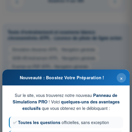
Question 9 sur 920
Tests d'entraînement et examens blancs
chronométrés ATPL - Licence de pilote de ligne avion
Simulation d'examen ATPL - Navigation générale
QCM d'Entraînement ATPL - Navigation générale
Examen en PDF ATPL - Navigation générale
×
Nouveauté : Boostez Votre Préparation !
Sur le site, vous trouverez notre nouveau
Panneau de
! Voici
Simulations PRO
quelques-uns des avantages
que vous obtenez en le débloquant :
exclusifs
✅
Toutes les questions
officielles, sans exception