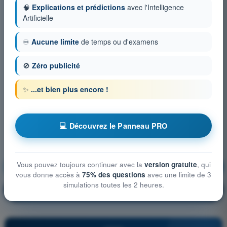
🧠
Explications et prédictions
avec l'Intelligence
Artificielle
♾️
Aucune limite
de temps ou d'examens
🚫
Zéro publicité
✨
...et bien plus encore !
💻 Découvrez le Panneau PRO
Vous pouvez toujours continuer avec la
version gratuite
, qui
Navigation générale
S'entraîner !
vous donne accès à
75% des questions
avec une limite de 3
simulations toutes les 2 heures.
Explication de la question
🔒
PRO