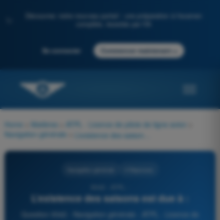
Découvrez notre nouveau portail : une préparation à l'examen
✨
complète, boostée par l'IA
→
Se connecter
Commencer maintenant
Home
>
Matières
>
ATPL - Licence de pilote de ligne avion
>
Navigation générale
>
L’existence des saisons est due à :
Navigation générale
4 Réponses
9342 - ATPL -
L’existence des saisons est due à :
Question 9342 - Navigation générale - ATPL - Licence de