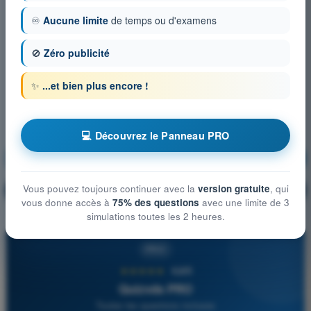
♾️
Aucune limite
de temps ou d'examens
🚫
Zéro publicité
✨
...et bien plus encore !
💻 Découvrez le Panneau PRO
Navigation générale
S'entraîner !
Vous pouvez toujours continuer avec la
version gratuite
, qui
Explication de la question
🔒
PRO
vous donne accès à
75% des questions
avec une limite de 3
simulations toutes les 2 heures.
PRO
★★★★★
4,6/5
Quizvds PRO
Toutes les questions incluses