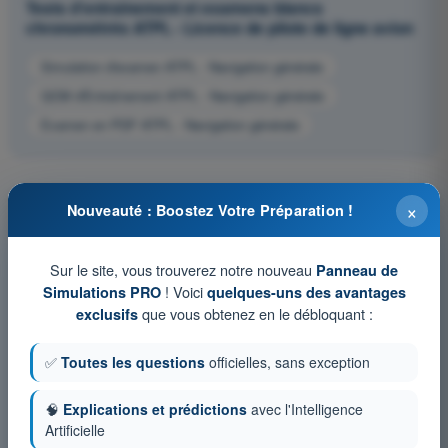
Tests d'entraînement et examens blancs
chronométrés ATPL - Licence de pilote de ligne avion
Simulation d'examen ATPL - Navigation générale
QCM d'Entraînement ATPL - Navigation générale
Examen en PDF ATPL - Navigation générale
×
Nouveauté : Boostez Votre Préparation !
Sur le site, vous trouverez notre nouveau
Panneau de
! Voici
Simulations PRO
quelques-uns des avantages
que vous obtenez en le débloquant :
exclusifs
✅
Toutes les questions
officielles, sans exception
🧠
Explications et prédictions
avec l'Intelligence
Artificielle