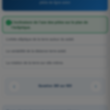
pilote de ligne avion
L’inclinaison de l’axe des pôles sur le plan de
l’écliptique.
L’orbite elliptique de la terre autour du soleil.
La variabilité de la distance terre-soleil.
La rotation de la terre sur elle-même.
Question 265 sur 920