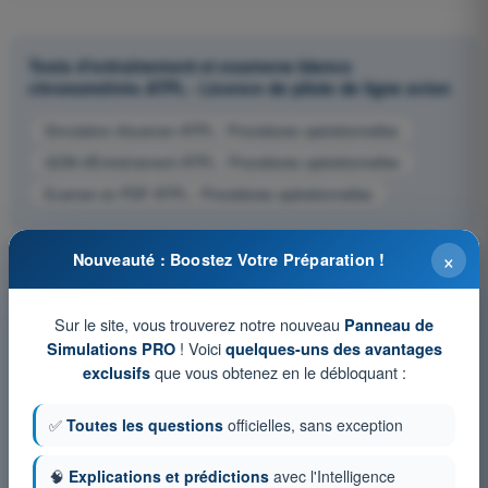
Tests d'entraînement et examens blancs
chronométrés ATPL - Licence de pilote de ligne avion
Simulation d'examen ATPL - Procédures opérationnelles
QCM d'Entraînement ATPL - Procédures opérationnelles
Examen en PDF ATPL - Procédures opérationnelles
×
Nouveauté : Boostez Votre Préparation !
Sur le site, vous trouverez notre nouveau
Panneau de
! Voici
Simulations PRO
quelques-uns des avantages
que vous obtenez en le débloquant :
exclusifs
✅
Toutes les questions
officielles, sans exception
🧠
Explications et prédictions
avec l'Intelligence