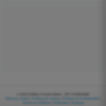
© 2026
EGWeb di Guatta Mattia - VAT: 04768540983
Gérer les cookies
|
Politique de cookies
|
Politique de Confidentialité
|
Termes et conditions
|
Partenaires
|
À propos