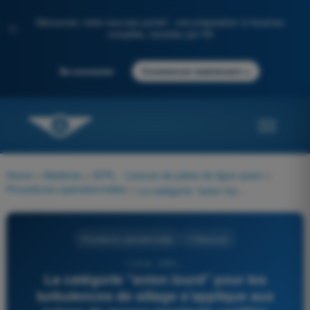
Découvrez notre nouveau portail : une préparation à l'examen
✨
complète, boostée par l'IA
→
Se connecter
Commencer maintenant
Home
>
Matières
>
ATPL - Licence de pilote de ligne avion
>
Procédures opérationnelles
>
La catégorie "avion lourd" pour les turbulences de sillage s'applique aux avions de masse maximale certifiée supérieure à :
Procédures opérationnelles
4 Réponses
11316 - ATPL -
La catégorie "avion lourd" pour les
turbulences de sillage s'applique aux