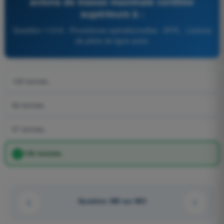
avions de masse maximale certifiée
supérieure à :
Question 11316 - Procédures opérationnelles - ATPL - Licence
de pilote de ligne avion
125 tonnes..
62 tonnes.
57 tonnes..
136 tonnes.
Question 380 sur 863