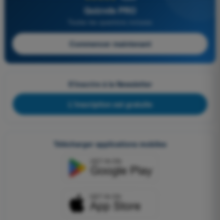
Quizvds PRO
Toutes les questions incluses
Commencer maintenant
S'inscrire à la Newsletter
L'inscription est gratuite
Télécharger applications mobiles