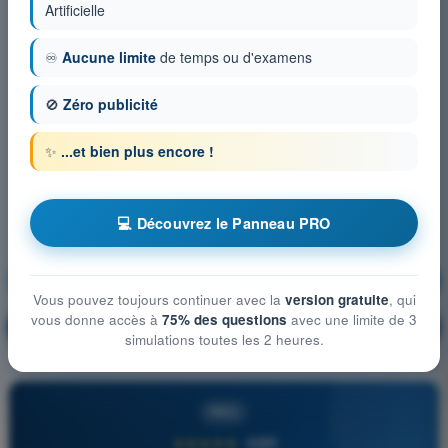
Artificielle
♾️
Aucune limite
de temps ou d'examens
🚫
Zéro publicité
✨
...et bien plus encore !
💻 Découvrez le Panneau PRO
Procédures opérationnelles
S'entraîner !
Vous pouvez toujours continuer avec la
version gratuite
, qui
vous donne accès à
75% des questions
avec une limite de 3
Explication de la question
🔒
PRO
simulations toutes les 2 heures.
PRO
★★★★★
4,6/5