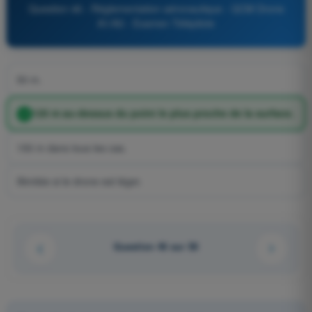
Question 46 - Réglementation aéronautique - QCM Drone
A1/A3 - Examen Télépilote
50 m.
120 m au-dessus du point le plus proche de la surface.
150 m dans tous les cas.
Illimitée si le drone est léger.
Question 46 sur 58