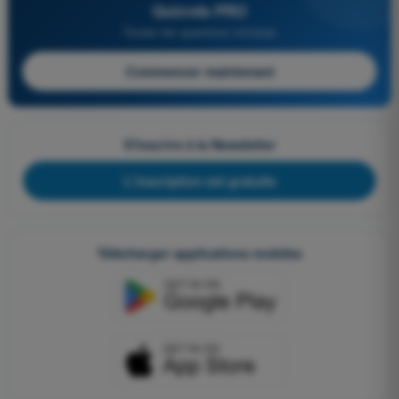
Quizvds PRO
Toutes les questions incluses
Commencer maintenant
S'inscrire à la Newsletter
L'inscription est gratuite
Télécharger applications mobiles