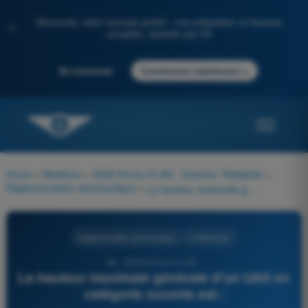
Découvrez notre nouveau portail : une préparation à l'examen
✨
complète, boostée par l'IA
→
Se connecter
Commencer maintenant
Home
>
Matières
>
QCM Drone A1/A3 - Examen Télépilote
>
Réglementation aéronautique
>
La hauteur maximale générale d'un UAS en catégorie ouverte est :
Réglementation aéronautique
4 Réponses
46 - QCM Drone A1/A3 -
La hauteur maximale générale d'un UAS en
catégorie ouverte est :