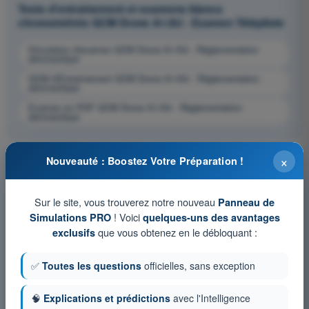
Tests d'entraînement et examens blancs
chronométrés QCM Drone A1/A3 - Examen Télépilote
Simulation d'examen QCM Drone A1/A3 - Réglementation
aéronautique
QCM d'Entraînement QCM Drone A1/A3 - Réglementation
aéronautique
Examen en PDF QCM Drone A1/A3 - Réglementation
aéronautique
×
Nouveauté : Boostez Votre Préparation !
Sur le site, vous trouverez notre nouveau
Panneau de
! Voici
Simulations PRO
quelques-uns des avantages
que vous obtenez en le débloquant :
exclusifs
✅
Toutes les questions
officielles, sans exception
🧠
Explications et prédictions
avec l'Intelligence