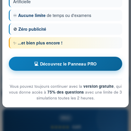
Artificielle
♾️
Aucune limite
de temps ou d'examens
🚫
Zéro publicité
✨
...et bien plus encore !
💻 Découvrez le Panneau PRO
Réglementation aéronautique
S'entraîner !
Vous pouvez toujours continuer avec la
version gratuite
, qui
vous donne accès à
75% des questions
avec une limite de 3
Explication de la question
🔒
PRO
simulations toutes les 2 heures.
PRO
★★★★★
4,6/5