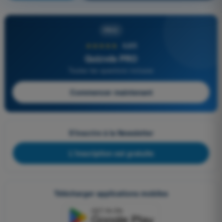
PRO
★★★★★
4,6/5
Quizvds PRO
Toutes les questions incluses
Commencer maintenant
S'inscrire à la Newsletter
L'inscription est gratuite
Télécharger applications mobiles