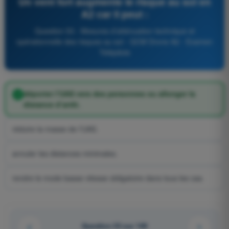
Un vent fort augmente le risque au sol en
A2 car il peut :
Question 53 - Mesures d’atténuation technique et
opérationnelle des risques au sol - QCM Drone A2 - Examen
Télépilote
déporter l’UAS vers des personnes ou allonger la
distance d’arrêt.
réduire la masse de l’UAS.
annuler les distances minimales.
rendre le mode basse vitesse obligatoire dans tous les cas.
Question 53 sur 100