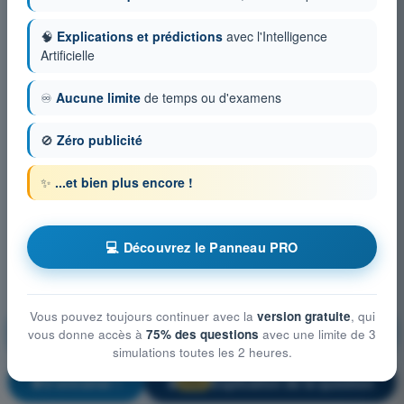
🧠
Explications et prédictions
avec l'Intelligence
Artificielle
♾️
Aucune limite
de temps ou d'examens
🚫
Zéro publicité
✨
...et bien plus encore !
💻 Découvrez le Panneau PRO
Vous pouvez toujours continuer avec la
version gratuite
, qui
Mesures d’atténuation technique et opérationnelle des
vous donne accès à
75% des questions
avec une limite de 3
risques au sol
simulations toutes les 2 heures.
S'entraîner !
Explication de la question
🔒
PRO