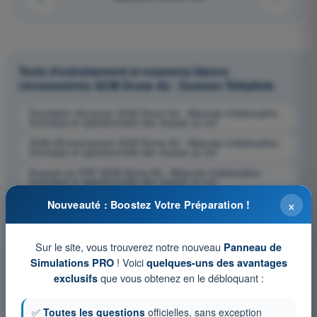
Tests d'entraînement et examens blancs
chronométrés QCM Drone A2 - Examen Télépilote
Simulation d'examen QCM Drone A2 - Mesures d’atténuation
technique et opérationnelle des risques au sol
QCM d'Entraînement QCM Drone A2 - Mesures d’atténuation
technique et opérationnelle des risques au sol
Examen en PDF QCM Drone A2 - Mesures d’atténuation
technique et opérationnelle des risques au sol
×
Nouveauté : Boostez Votre Préparation !
Sur le site, vous trouverez notre nouveau
Panneau de
! Voici
Simulations PRO
quelques-uns des avantages
que vous obtenez en le débloquant :
exclusifs
✅
Toutes les questions
officielles, sans exception