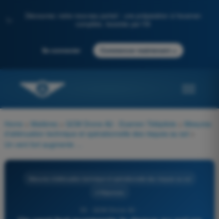
Découvrez notre nouveau portail : une préparation à l'examen
✨
complète, boostée par l'IA
→
Se connecter
Commencer maintenant
Home
>
Matières
>
QCM Drone A2 - Examen Télépilote
>
Mesures
d’atténuation technique et opérationnelle des risques au sol
>
Un vent fort augmente le risque au sol en A2 car il peut :
Mesures d’atténuation technique et opérationnelle des risques au sol
4 Réponses
53 - QCM Drone A2 -