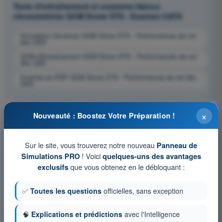
Tests d'entraînement et examens blancs
chronométrés QCM Drone STS - Examen CATS
Simulation d'examen QCM Drone STS - Performances de vol
des UAS
QCM d'Entraînement QCM Drone STS - Performances de vol
des UAS
Examen en PDF QCM Drone STS - Performances de vol des
UAS
×
Nouveauté : Boostez Votre Préparation !
Sur le site, vous trouverez notre nouveau
Panneau de
! Voici
Simulations PRO
quelques-uns des avantages
que vous obtenez en le débloquant :
exclusifs
✅
Toutes les questions
officielles, sans exception
🧠
Explications et prédictions
avec l'Intelligence