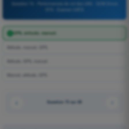
Question 74 - Performances de vol des UAS - QCM Drone
STS - Examen CATS
GPS, attitude, manuel.
Attitude, manuel, GPS.
Attitude, GPS, manuel.
Manuel, attitude, GPS.
Question 73 sur 85