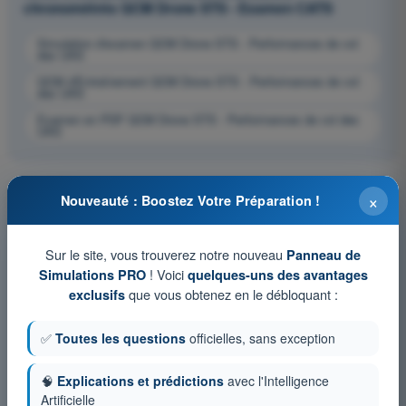
chronométrés QCM Drone STS - Examen CATS
Simulation d'examen QCM Drone STS - Performances de vol
des UAS
QCM d'Entraînement QCM Drone STS - Performances de vol
des UAS
Examen en PDF QCM Drone STS - Performances de vol des
UAS
×
Nouveauté : Boostez Votre Préparation !
Sur le site, vous trouverez notre nouveau
Panneau de
! Voici
Simulations PRO
quelques-uns des avantages
que vous obtenez en le débloquant :
exclusifs
✅
Toutes les questions
officielles, sans exception
🧠
Explications et prédictions
avec l'Intelligence
Artificielle