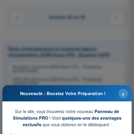
Question 69 sur 96
Tests d'entraînement et examens blancs
chronométrés QCM Drone STS - Examen CATS
Simulation d'examen QCM Drone STS - Procédures
opérationnelles
QCM d'Entraînement QCM Drone STS - Procédures
opérationnelles
Examen en PDF QCM Drone STS - Procédures
×
Nouveauté : Boostez Votre Préparation !
opérationnelles
Sur le site, vous trouverez notre nouveau
Panneau de
! Voici
Simulations PRO
quelques-uns des avantages
que vous obtenez en le débloquant :
exclusifs