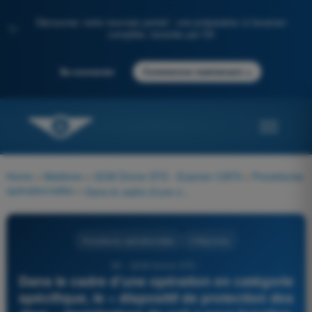
Découvrez notre nouveau portail : une préparation à l'examen
✨
complète, boostée par l'IA
→
Se connecter
Commencer maintenant
Home
>
Matières
>
QCM Drone STS - Examen CATS
>
Procédures
opérationnelles
>
Dans le cadre d'une opération en catégorie spécifique, le « dispositif de protection des tiers » (terminaison de vol) a pour fonction principale de :
Procédures opérationnelles
4 Réponses
69 - QCM Drone STS -
Dans le cadre d'une opération en catégorie
spécifique, le « dispositif de protection des