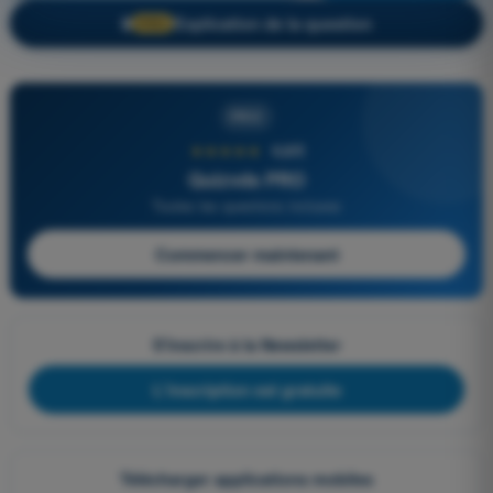
Explication de la question
🔒
PRO
PRO
★★★★★
4,6/5
Quizvds PRO
Toutes les questions incluses
Commencer maintenant
S'inscrire à la Newsletter
L'inscription est gratuite
Télécharger applications mobiles