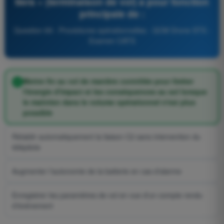
tiers » (terminaison de vol) a pour fonction
principale de :
Question 69 - Procédures opérationnelles - QCM Drone STS -
Examen CATS
Mettre fin au vol de manière contrôlée pour limiter
l'énergie d'impact et les conséquences au sol lorsque
le maintien dans le volume opérationnel n'est plus
possible
Rétablir automatiquement la liaison C2 sans intervention du
télépilote
Augmenter l'autonomie de la batterie en cas d'alarme
Enregistrer les paramètres de vol en vue d'un compte rendu
d'événement