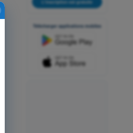
L'inscription est gratuite
Télécharger applications mobiles