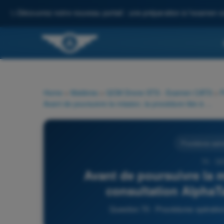
✨
Découvrez notre nouveau portail : une préparation à l'examen c
Home
>
Matières
>
QCM Drone STS - Examen CATS
>
P
Avant de poursuivre la mission, la procédure liée à la consultation AlphaTango impose surtout de :
Procédures opéra
70 - Q
Avant de poursuivre la m
consultation AlphaT
Question 70 - Procédures opérat