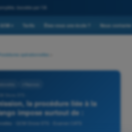
omplète, boostée par l'IA
QCM
Tarifs
Êtes-vous une école ?
Nous contacte
▾
rocédures opérationnelles
>
tionnelles
4 Réponses
CM Drone STS -
ission, la procédure liée à la
ango impose surtout de :
ionnelles - QCM Drone STS - Examen CATS