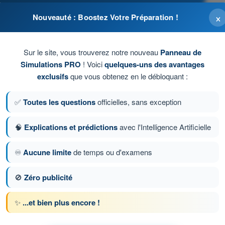
×
Nouveauté : Boostez Votre Préparation !
 déclarer l'événement.
Sur le site, vous trouverez notre nouveau
Panneau de
sans vérifier l'opération du jour.
Simulations PRO
! Voici
quelques-uns des avantages
exclusifs
que vous obtenez en le débloquant :
clarations nécessaires selon l’opération.
✅
Toutes les questions
officielles, sans exception
ste valable sans nouvelle vérification.
🧠
Explications et prédictions
avec l'Intelligence Artificielle
♾️
Aucune limite
de temps ou d'examens
tion 70 sur 96
Question suivante
🚫
Zéro publicité
✨
...et bien plus encore !
 chronométrés QCM Drone STS - Examen CATS