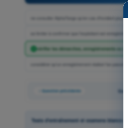
ne consulter AlphaTango qu'en cas d'incident pour y
se limiter à confirmer que l'exploitant est enregistré, 
vérifier les démarches, enregistrements ou dé
considérer qu'un enregistrement réalisé l'an passé re
Question précédente
Ques
Tests d'entraînement et examens blancs