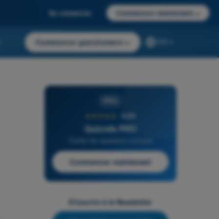
Se connecter
Commencer maintenant
→
r
Commencer gratuitement
→
FR
PRO
★★★★★
4,6/5
Quizvds PRO
Toutes les questions incluses
Commencer maintenant
S'inscrire à la Newsletter