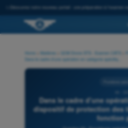
✨
Découvrez notre nouveau portail : une préparation à l'examen c
Home
>
Matières
>
QCM Drone STS - Examen CATS
>
P
Dans le cadre d'une opération en catégorie spécifique, le « dispositif de protection des tiers » (terminaison de vol) a pour fonction principale de :
Procédures opéra
69 - Q
Dans le cadre d'une opérati
dispositif de protection des 
fonction 