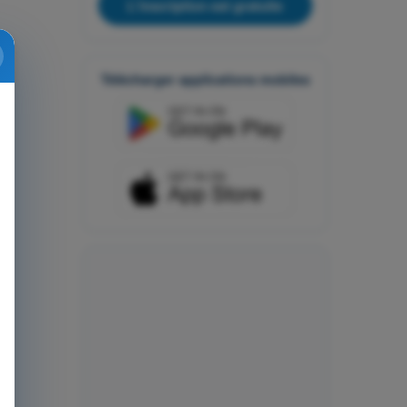
L'inscription est gratuite
Télécharger applications mobiles