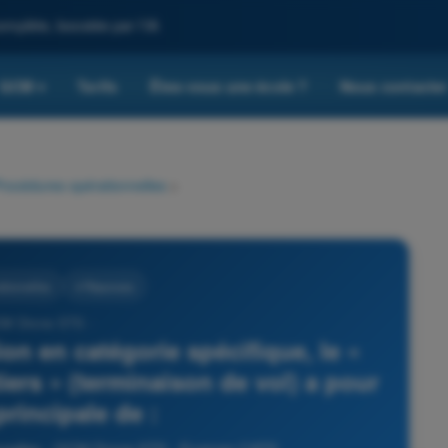
omplète, boostée par l'IA
QCM
Tarifs
Êtes-vous une école ?
Nous contacte
▾
rocédures opérationnelles
>
tionnelles
4 Réponses
CM Drone STS -
on en catégorie spécifique, le «
tiers » (terminaison de vol) a pour
principale de :