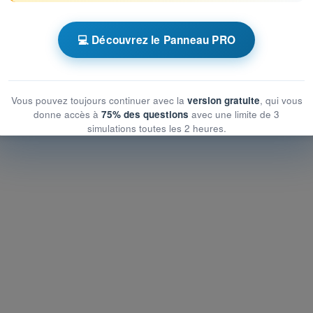
 chronométrés QCM Drone STS - Examen CATS
💻 Découvrez le Panneau PRO
ationnelles
ationnelles
nnelles
Vous pouvez toujours continuer avec la
version gratuite
, qui vous
donne accès à
75% des questions
avec une limite de 3
simulations toutes les 2 heures.