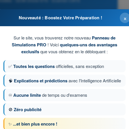
ionnelles - QCM Drone STS - Examen CATS
×
Nouveauté : Boostez Votre Préparation !
miter l'énergie d'impact et les conséquences au sol
el n'est plus possible
Sur le site, vous trouverez notre nouveau
Panneau de
Simulations PRO
! Voici
quelques-uns des avantages
ion du télépilote
exclusifs
que vous obtenez en le débloquant :
e
✅
Toutes les questions
officielles, sans exception
te rendu d'événement
🧠
Explications et prédictions
avec l'Intelligence Artificielle
♾️
Aucune limite
de temps ou d'examens
tion 69 sur 96
Question suivante
🚫
Zéro publicité
✨
...et bien plus encore !