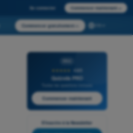
Se connecter
Commencer maintenant
→
r
Commencer gratuitement
→
FR
PRO
★★★★★
4,6/5
Quizvds PRO
Toutes les questions incluses
Commencer maintenant
S'inscrire à la Newsletter