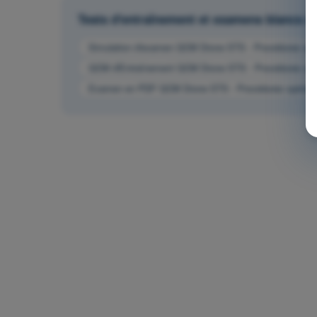
Tests d'entraînement et examens blancs
Simulation d'examen QCM Drone STS - Procédures opér
QCM d'Entraînement QCM Drone STS - Procédures opér
Examen en PDF QCM Drone STS - Procédures opératio