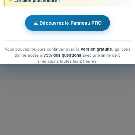
✨
...et bien plus encore !
ronométrés PPL(A) - Licence pilote privé avion
💻 Découvrez le Panneau PRO
nelles
nelles
Vous pouvez toujours continuer avec la
version gratuite
, qui vous
es
donne accès à
75% des questions
avec une limite de 3
simulations toutes les 2 heures.