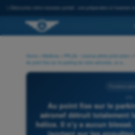
✨
Découvrez notre nouveau portail : une préparation à l'examen c
Home
>
Matières
>
PPL(A) - Licence pilote privé avion
>
Au point fixe sur le parking de votre aéroclub, un autre aéronef détruit totalement la dérive de votre avion avec son hélice. Il n'y a aucun blessé. Au sens de l'annexe 13 de l'OACI (portant sur les enquêtes sur les accidents et incidents aéronautiques), cette situation correspond :
Procédures opéra
376 
Au point fixe sur le park
aéronef détruit totalement 
hélice. Il n'y a aucun blessé
(portant sur les enquêtes