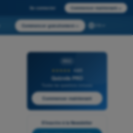
Se connecter
Commencer maintenant
→
r
Commencer gratuitement
→
FR
PRO
★★★★★
4,6/5
Quizvds PRO
Toutes les questions incluses
Commencer maintenant
S'inscrire à la Newsletter