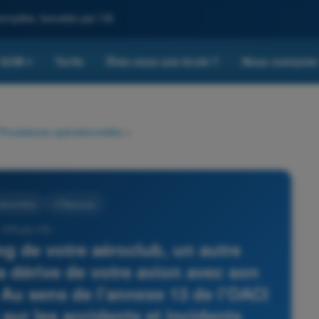
omplète, boostée par l'IA
QCM
Tarifs
Êtes-vous une école ?
Nous contacte
▾
Procédures opérationnelles
>
tionnelles
4 Réponses
- PPL(A) FR -
ing de votre aéroclub, un autre
la dérive de votre avion avec son
. Au sens de l'annexe 13 de l'OACI
 sur les accidents et incidents