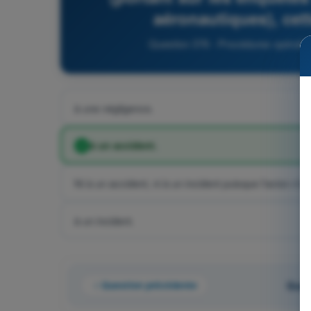
aéronautiques), cet
Question 376 - Procédures opération
à une négligence.
à un accident.
Ni à un accident, ni à un incident puisque l'avion n
à un incident.
Question précédente
Ques