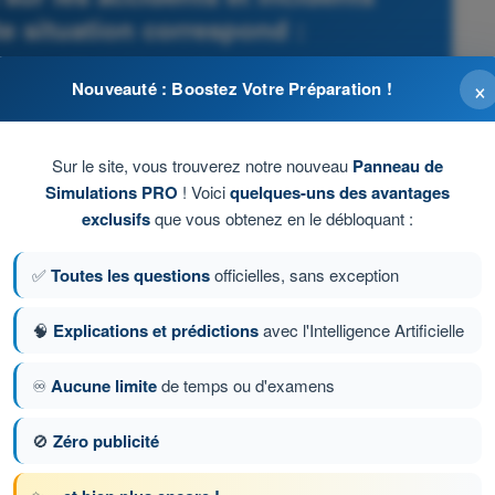
te situation correspond :
nelles - PPL(A) - Licence pilote privé avion
×
Nouveauté : Boostez Votre Préparation !
Sur le site, vous trouverez notre nouveau
Panneau de
Simulations PRO
! Voici
quelques-uns des avantages
exclusifs
que vous obtenez en le débloquant :
✅
Toutes les questions
officielles, sans exception
'avait pas commencé à se déplacer.
🧠
Explications et prédictions
avec l'Intelligence Artificielle
♾️
Aucune limite
de temps ou d'examens
🚫
Zéro publicité
tion 41 sur 82
Question suivante