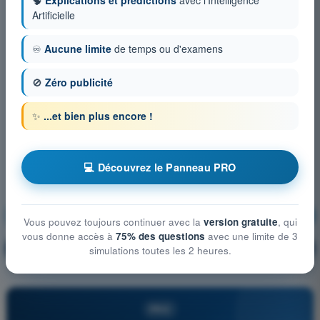
Artificielle
♾️
Aucune limite
de temps ou d'examens
🚫
Zéro publicité
✨
...et bien plus encore !
💻 Découvrez le Panneau PRO
Procédures opérationnelles
S'entraîner !
Vous pouvez toujours continuer avec la
version gratuite
, qui
vous donne accès à
75% des questions
avec une limite de 3
Explication de la question
🔒
simulations toutes les 2 heures.
PRO
PRO