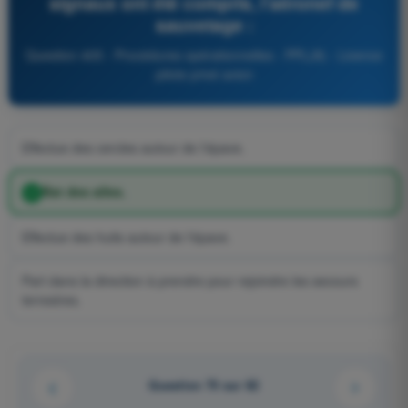
signaux ont été compris, l'aéronef de
sauvetage :
Question 405 - Procédures opérationnelles - PPL(A) - Licence
pilote privé avion
Effectue des cercles autour de l'épave.
Bat des ailes.
Effectue des huits autour de l'épave.
Part dans la direction à prendre pour rejoindre les secours
terrestres.
Question 70 sur 82