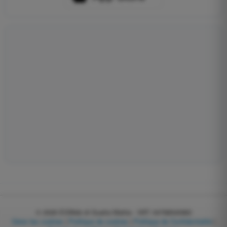
© 2026
EGWeb di Guatta Mattia - VAT: 04768540983
Gérer les cookies
|
Politique de cookies
|
Politique de Confidentialité
|