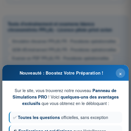
Tests d'entraînement et examens blancs
chronométrés PPL(A) - Licence pilote privé avion
Simulation d'examen PPL(A) FR - Procédures opérationnelles
QCM d'Entraînement PPL(A) FR - Procédures opérationnelles
Examen en PDF PPL(A) FR - Procédures opérationnelles
×
Nouveauté : Boostez Votre Préparation !
Sur le site, vous trouverez notre nouveau
Panneau de
! Voici
Simulations PRO
quelques-uns des avantages
que vous obtenez en le débloquant :
exclusifs
✅
Toutes les questions
officielles, sans exception
🧠
Explications et prédictions
avec l'Intelligence