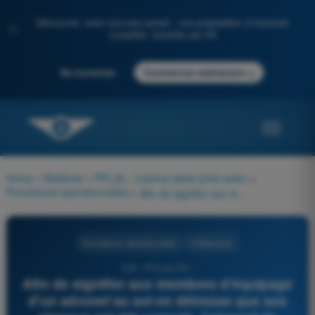
Découvrez notre nouveau portail : une préparation à l'examen
✨
complète, boostée par l'IA
→
Se connecter
Commencer maintenant
Home
>
Matières
>
PPL(A) - Licence pilote privé avion
>
Procédures opérationnelles
>
Afin de signifier aux membres d'équipage d'un aéronef au sol en détresse que ses signaux ont été compris, l'aéronef de sauvetage :
Procédures opérationnelles
4 Réponses
405 - PPL(A) FR -
Afin de signifier aux membres d'équipage
d'un aéronef au sol en détresse que ses