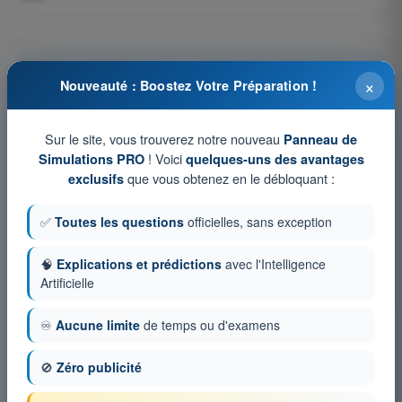
Question 100 sur 409
×
Nouveauté : Boostez Votre Préparation !
Sur le site, vous trouverez notre nouveau
Panneau de
! Voici
Simulations PRO
quelques-uns des avantages
Tests d'entraînement et examens blancs
que vous obtenez en le débloquant :
exclusifs
chronométrés QCM ULM - Ultra Léger Motorisé
✅
Toutes les questions
officielles, sans exception
Simulation d'examen ULM - Aérodynamique
QCM d'Entraînement ULM - Aérodynamique
🧠
Explications et prédictions
avec l'Intelligence
Examen en PDF ULM - Aérodynamique
Artificielle
♾️
Aucune limite
de temps ou d'examens
🚫
Zéro publicité