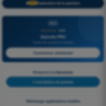
Explication de la question
🔒
PRO
PRO
★★★★★
4,6/5
Quizvds PRO
Toutes les questions incluses
Commencer maintenant
S'inscrire à la Newsletter
L'inscription est gratuite
Télécharger applications mobiles