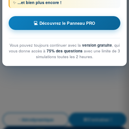
✨
...et bien plus encore !
💻 Découvrez le Panneau PRO
Vous pouvez toujours continuer avec la
version gratuite
, qui
vous donne accès à
75% des questions
avec une limite de 3
simulations toutes les 2 heures.
Aérodynamique
S'entraîner !