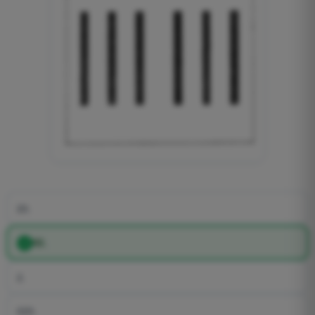
20.
02.
2.
020.