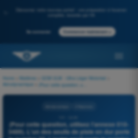
Découvrez notre nouveau portail : une préparation à l'examen
✨
complète, boostée par l'IA
→
Se connecter
Commencer maintenant
Home
>
Matières
>
QCM ULM - Ultra Léger Motorisé
>
Aérodynamique
>
(Pour cette question, utilisez l'annexe 010-3489). L'un des seuils de piste en dur porte le numéro 20. L'autre seuil porte le numéro :
Aérodynamique
4 Réponses
101 - ULM -
(Pour cette question, utilisez l'annexe 010-
3489). L'un des seuils de piste en dur porte