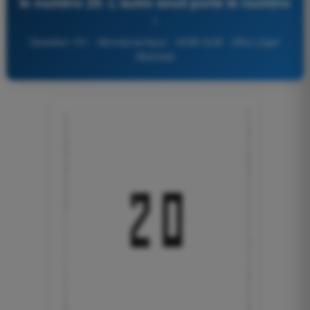
le numéro 20. L'autre seuil porte le numéro
:
Question 101 - Aérodynamique - QCM ULM - Ultra Léger
Motorisé